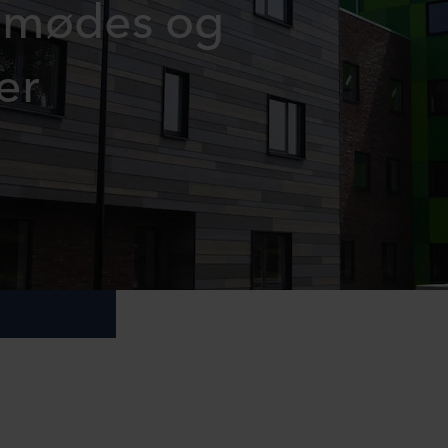
n mødes og
er