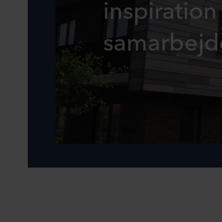
inspiratio
samarbejd