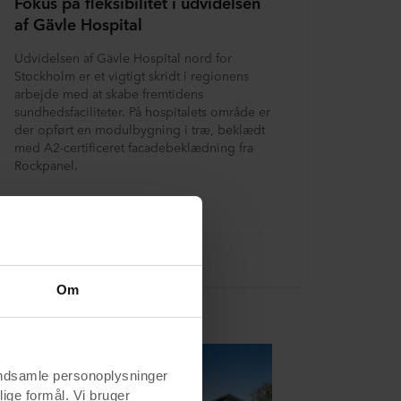
Fokus på fleksibilitet i udvidelsen
af Gävle Hospital
Udvidelsen af Gävle Hospital nord for
Stockholm er et vigtigt skridt i regionens
arbejde med at skabe fremtidens
sundhedsfaciliteter. På hospitalets område er
der opført en modulbygning i træ, beklædt
med A2-certificeret facadebeklædning fra
Rockpanel.
Læs mere
Om
indsamle personoplysninger
lige formål. Vi bruger