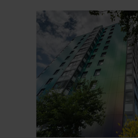
Ny sterilcentral er bygget af mursten og
Rockpanels ikoniske facade: en hyldest til
Stjernebo Boligforening - et stort skridt
Odisee Aalst: fra bankbygning til uddann
Teknobygget - et innovativt og robust mø
Börsen H1 bliver en vigtig del af Kirunas
Skinnende fitness-facade puster nyt liv i
Cool, farverig og brandsikker facade ti
”Skogshusen” - et byggeri i ét med natur
Salgssucces for boligkompleks med vedli
Rockpanel Stones spiller sammen med d
Rockpanel facaden modstår elementerne
Farverige facader i Nuuk afspejler lande
Unik facade repræsenterer styrke og ident
Ny børnehave i Lüneburg, Tyskland
Genopførte ferieboliger har fået en ny,
Unik kvalitetsbolig med unik beliggenhe
Farvefyldt hotelfacade i Nuuk skinner so
Attraktive boliger på "Grüne Meile" i Tys
Kamæleon-facade byder naturen velkomm
Elegant facade renovering af etageboliger
Børnehave i Memmelsdorf, Tyskland