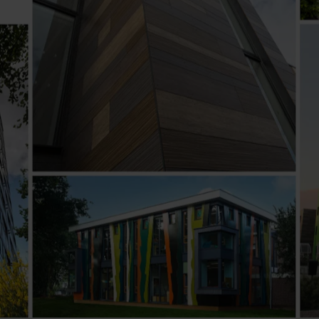
 vedligeholdelsesfri facadeplader
 designfrihed og cirkularitet
 i retning af energibesparelser og moderne æstetik
elsesinstitution
dested for erhvervslivet i Rørvik
 byudvikling - med fleksibilitet og bæredygtighed i fokus
 lokalområdet
l ny ungdomsklub
en
geholdelsesfrie facader
en grønlandske natur
 med stil
ts byggetradition
itet for stålpioner
 brandsikker facade uden at gå på kompromis med lokalområde
d
m nordlyset
kland
en i nyt fælleshus
 i Berkshire i Storbritannien