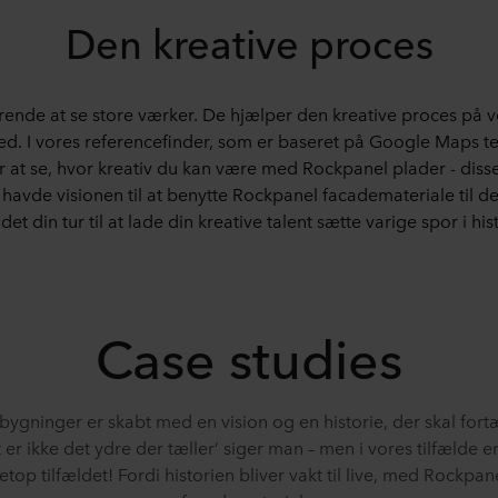
Den kreative proces
rerende at se store værker. De hjælper den kreative proces på 
hed. I vores referencefinder, som er baseret på Google Maps 
or at se, hvor kreativ du kan være med Rockpanel plader - diss
 havde visionen til at benytte Rockpanel facademateriale til d
det din tur til at lade din kreative talent sætte varige spor i his
Case studies
 bygninger er skabt med en vision og en historie, der skal fortæ
 er ikke det ydre der tæller’ siger man – men i vores tilfælde e
etop tilfældet! Fordi historien bliver vakt til live, med Rockpan