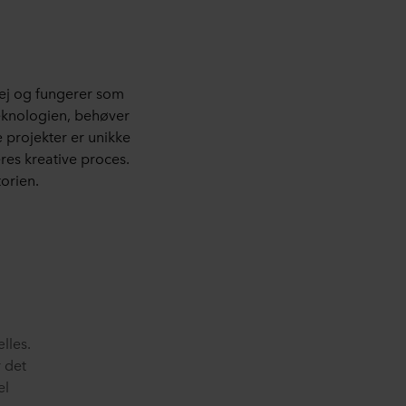
vej og fungerer som
teknologien, behøver
e projekter er unikke
eres kreative proces.
torien.
lles.
r det
el