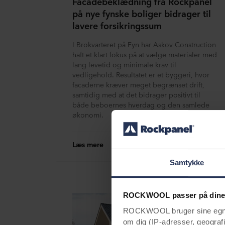
Facadebeklædning fra Rockpanel
på nye fynske boliger bidrager til
lavere forsikringssum
I Brokvarteret på Fyn har Askov Construction
haft et klart fokus på at vælge materialer med
lang levetid og minimale krav til
vedligehold. Resultatet er et byggeri, hvor
facaderne kræver meget begrænset drift,
samtidig med at det bidrager positivt til
både beboernes hverdag og den samlede
økonomi.
Læs mere
Samtykke
ROCKWOOL passer på dine
ROCKWOOL bruger sine egne c
om dig (IP-adresser, geografis