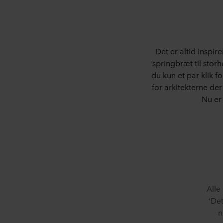
Det er altid inspi
springbræt til stor
du kun et par klik f
for arkitekterne der
Nu er 
Alle
‘Det
n