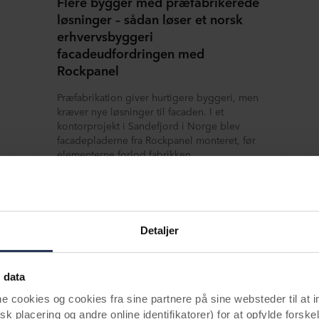
Flere bygger med præfabrikerede
løsninger – sådan løser et norsk
erhvervsbyggeri
facadeudfordringen med
Rockpanel
Præfabrikation giver hurtigere byggeri, men
kræver nye løsninger til facaden. I et
kontorprojekt i Sandefjord i Norge blev
facadepladerne fra Rockpanel monteret, før
elementerne forlod fabrikken.
Læs mere
Detaljer
 data
ookies og cookies fra sine partnere på sine websteder til at 
k placering og andre online identifikatorer) for at opfylde forskel