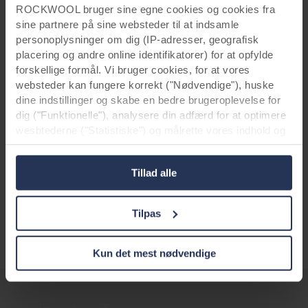
ROCKWOOL bruger sine egne cookies og cookies fra
sine partnere på sine websteder til at indsamle
personoplysninger om dig (IP-adresser, geografisk
placering og andre online identifikatorer) for at opfylde
forskellige formål. Vi bruger cookies, for at vores
websteder kan fungere korrekt ("Nødvendige"), huske
*Bemærk
venligst, at vi løbende opdaterer
dine indstillinger og skabe en bedre brugeroplevelse for
dig ("Funktionelle"), analysere din adfærd for at optimere
vores sortiment for at imødekomme markedets
wesbtederne ("Statistiske") og målrette vores indhold og
behov, og at det derfor er muligt, at nogle
annoncer på sociale medier og eksterne websteder
designs i dette referenceprojekt ikke længere
baseret på din adfærd på vores websteder
er tilgængelige. Du er velkommen til at
Tillad alle
("Markedsføring"). Oplysninger om din brug af vores
kontakte
os for yderligere information.
websteder kan blive videregivet til vores partnere inden
for sociale medier, annoncering og analyse. Vores
Tilpas
forretningspartnere kan kombinere disse data med andre
oplysninger, som de tidligere har modtaget, eller som de
har indsamlet gennem din brug af deres tjenester.
Kun det mest nødvendige
Partneren kan være etableret i et usikkert tredjeland,
herunder USA, og ved at acceptere cookies anerkender
du også denne overførsel velvidende, at