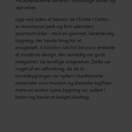
Facadepladerne varierer i forskellige farver og
størrelser.
Lige ved siden af Maison de l'Entité i Celles –
en kommunal park og fem udendørs
sportsområder – stod en gammel, faldefærdig
bygning, der havde brug for et
ansigtsløft.
Arkitekten Michel Meyrant
ønskede
et moderne design, der samtidig var godt
integreret i de landlige omgivelser. Dette var
noget af en udfordring, da de to
hovedbygninger var opført i traditionelle
materialer som mursten og klassiske tagfliser,
mens en anden nyere bygning var opført i
beton og havde et bølget plasttag.