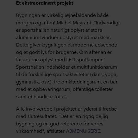
Et ekstraordinært projekt
Bygningen er virkelig iøjnefaldende både
morgen og aften! Michel Meyrant: "Indvendigt
er sportshallen naturligt oplyst af store
aluminiumsvinduer udstyret med markiser.
Dette giver bygningen et moderne udseende
og et godt lys for brugerne. Om aftenen er
facaderne oplyst med LED-spotlamper."
Sportshallen indeholder et multifunktionsrum
til de forskellige sportsaktiviteter (dans, yoga,
gymnastik, osv.), tre omklædningsrum, en bar
med et opbevaringsrum, offentlige toiletter
samt et handicaptoilet.
Alle involverede i projektet er yderst tilfredse
med slutresultatet. "Det er en rigtig dejlig
bygning og en god reference for vores
virksomhed", afslutter
A3MENUISERIE
.