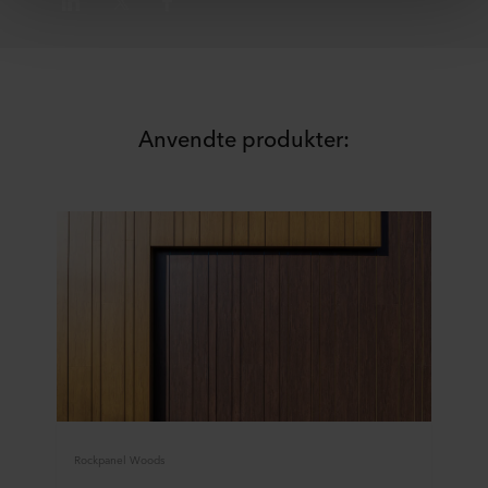
beskyttelsesniveauet i tredjelandet muligvis ikke er det
samme som i EU/EØS.
Nedenfor kan du læse mere om formålene, generelle
beskrivelser af de indsamlede oplysninger, hvem der
anbringer hver enkelt cookie, links til vores potentielle
Anvendte produkter:
partneres privatlivspolitikker og hvor længe hver enkelt
cookie gemmes på dit terminaludstyr. Det er din
beslutning, til hvilke formål vores websteder kan bruge
cookies og dermed behandle oplysninger om dig via
cookies.
Du kan til enhver tid trække dit samtykke tilbage eller
ændre det ved at klikke på cookie-ikonet nederst på
webstedet. Læs mere om vores brug af cookies i afsnittet
"Om" og om vores behandling af personoplysninger i
vores
Privatlivspolitik
, herunder hvilken specifik
ROCKWOOL-virksomhed, der er dataansvarlig for dine
personoplysninger.
Rockpanel Woods