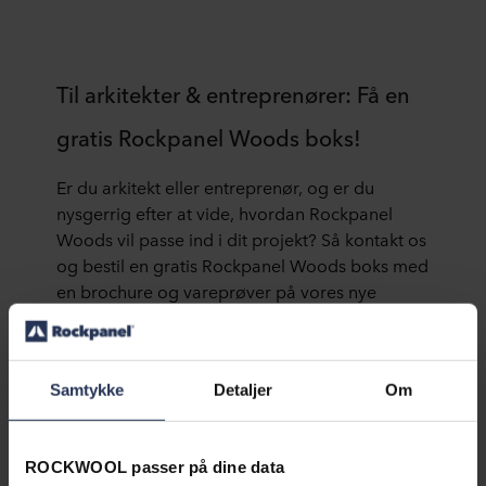
Til arkitekter & entreprenører: Få en
gratis Rockpanel Woods boks!
Er du arkitekt eller entreprenør, og er du
nysgerrig efter at vide, hvordan Rockpanel
Woods vil passe ind i dit projekt? Så kontakt os
og bestil en gratis Rockpanel Woods boks med
en brochure og vareprøver på vores nye
designs, Black Oak og Caramel Oak.
Samtykke
Detaljer
Om
ROCKWOOL passer på dine data