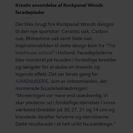
Kreativ anvendelse af Rockpanel Woods
facadeplader
Der blev brugt fire Rockpanel Woods designs
til den nye sportshal: Ceramic oak, Carbon
oak, Rhinestone oak samt Slate oak.
Inspirationskilden til dette design kom fra ”
The
treehouse school
” i Holland. Facadepladerne
blev monteret på facaden i forskellige bredder
og længder for at skabe en levende og
legende effekt. Det var første gang for
A3MENUISERIE
, som er virksomheden, der
monterede facadebeklædningen:
"Monteringen var mere end usædvanlig. Vi
skar pladerne ud i forskellige størrelser i vores
værksted (bredder på 30, 27, 21 og 14 cm) og
blandede derefter farverne og størrelserne.
Dette resulterede i et helt unikt facadedesign."