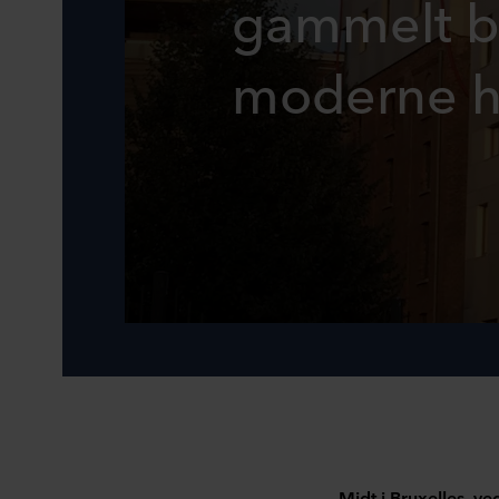
gammelt br
moderne h
Midt i Bruxelles, ve