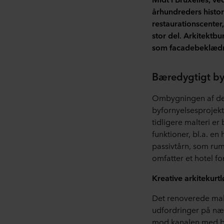
århundreders histori
restaurationscenter
stor del. Arkitektb
som facadebeklædn
Bæredygtigt by
Ombygningen af det 
byfornyelsesprojekt
tidligere malteri er
funktioner, bl.a. en
passivtårn, som rum
omfatter et hotel f
Kreative arkitekurt
Det renoverede malt
udfordringer på næ
mod kanalen med b