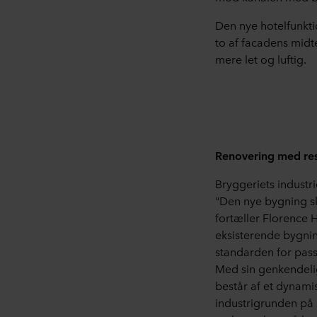
Den nye hotelfunkt
to af facadens midt
mere let og luftig.
Renovering med resp
Bryggeriets industri
"Den nye bygning sk
fortæller Florence H
eksisterende bygnin
standarden for pass
Med sin genkendelig
består af et dynami
industrigrunden på 