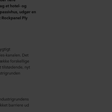
dag et hotel- og
 passivhus, udgør en
dt Rockpanel Ply
ygtigt
les-kanalen. Det
række forskellige
t tilstødende, nyt
strigrunden
industrigrundens
kket barriere ud