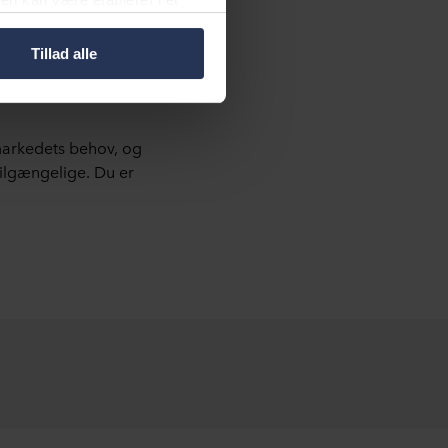
ekst."
erførsel velvidende, at
Tillad alle
er, hvem der anbringer hver
kelt cookie gemmes på dit
g dermed behandle oplysninger
markedets behov, og
tilgængelige. Du er
net nederst på webstedet. Læs
 i vores
Privatlivspolitik
,
sninger.