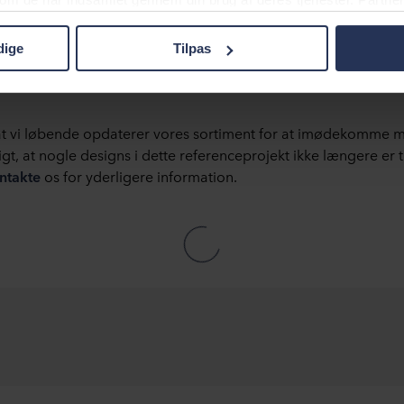
gt for os at skabe bygninger, der er tro mod deres unikke kont
r USA, og ved at acceptere cookies anerkender du også denne ov
elandet muligvis ikke er det samme som i EU/EØS.
dige
Tilpas
m formålene, generelle beskrivelser af de indsamlede oplysning
s potentielle partneres privatlivspolitikker og hvor længe hver en
eslutning, til hvilke formål vores websteder kan bruge cookies o
 at vi løbende opdaterer vores sortiment for at imødekomme 
igt, at nogle designs i dette referenceprojekt ikke længere er 
ntakte
os for yderligere information.
dit samtykke tilbage eller ændre det ved at klikke på cookie-iko
s i afsnittet "Om" og om vores behandling af personoplysninger
OCKWOOL-virksomhed, der er dataansvarlig for dine personoply