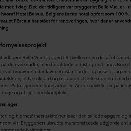
e med i dag. Det, der tidligere var bryggeriet Belle Vue, er i 
, hvoraf Hotel Belvue, Belgiens første hotel opført som 100 %
ureauet l'Escaut har stået for renoveringen, hvor der er anven
ing.
fornyelsesprojekt
tidligere Belle Vue-bryggeri i Bruxelles er en del af et bæred
 på den velkendte, men forældede industrigrund langs Bruxel
 blevet renoveret efter lavenergistandarder og huser i dag en 
 hotelskole, et tyrkisk bad og restaurant. Dette suppleret med e
mer 29 trestjernede hotelværelser. Andre udviklinger på indu
or unge og et lejlighedskompleks.
løsninger
eri og hjørnetårnets arkitektur løser den stillede opgave og 
nsom vis. Bryggeriets ubrudte murstensfacade udgjorde en lu
egrænsede lysåbninger.