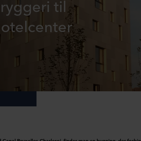
yggeri til
otelcenter
d Canal Bruxelles-Charleroi, finder man en bygning, der forbin