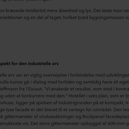
ion krævede imidlertid mere åbenhed og lys. Det løste man 
ersektioner og en del af taget, hvilket brød bygningsmassen 
ekt for den industrielle arv
elle arv var en vigtig overvejelse i forbindelse med udviklinge
ulle kunne gå i dialog med fortiden og samtidig have sit eget
offmann fra l'Escaut. "Vi ønskede et resultat, som stod i kontras
g uden at konkurrere med den." Hotellet i seks plan, som er b
ivhuse, ligger på spidsen af industrigrunden på et kompakt, t
e lyse facade er det blevet til et vartegn for området. Den l
sk gittermønster af vinduesåbninger og Rockpanel facadeplader
smukkeste vis. Det store gittermønster opbygget af 600-mm-p