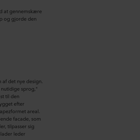
ved at gennemskære
op og gjorde den
n af det nye design.
 nutidige sprog,"
t til den
ygget efter
rapezformet areal.
evende facade, som
, tilpasser sig
lader leder