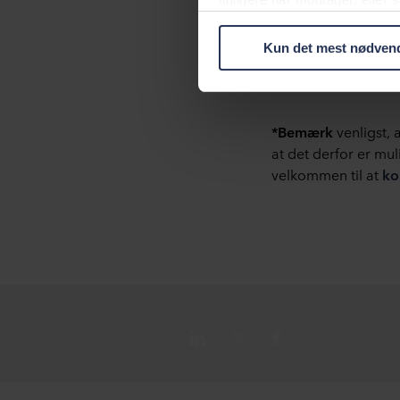
hvilket gør det muli
usikkert tredjeland, herunde
beskyttelsesniveauet i tredj
Kun det mest nødven
Nedenfor kan du læse mere o
enkelt cookie, links til vore
terminaludstyr. Det er din b
*Bemærk
venligst,
om dig via cookies.
at det derfor er mul
velkommen til at
ko
Du kan til enhver tid trække 
mere om vores brug af cookie
herunder hvilken specifik R