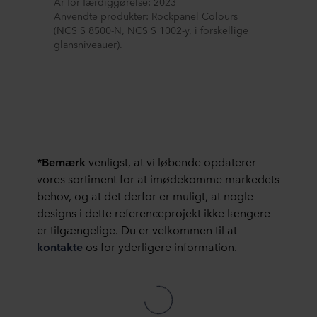
År for færdiggørelse: 2023
Anvendte produkter: Rockpanel Colours
(NCS S 8500-N, NCS S 1002-y, i forskellige
glansniveauer).
*Bemærk
venligst, at vi løbende opdaterer
vores sortiment for at imødekomme markedets
behov, og at det derfor er muligt, at nogle
designs i dette referenceprojekt ikke længere
er tilgængelige. Du er velkommen til at
kontakte
os for yderligere information.