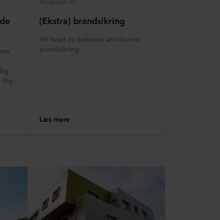
Rockpanel A2
jde
(Ekstra) brandsikring
Alt hvad du behøver at vide om
brandsikring
kan
,
dig
l dig
Læs mere