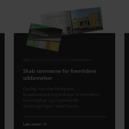
Skab rammerne for fremtidens uddannelser
Skab rammerne for fremtidens
uddannelser
Opdag, hvordan Rockpanel
facadebeklædning bidrager til innovative,
bæredygtige og inspirerende
skolebygninger i hele Europa.
Læs mere