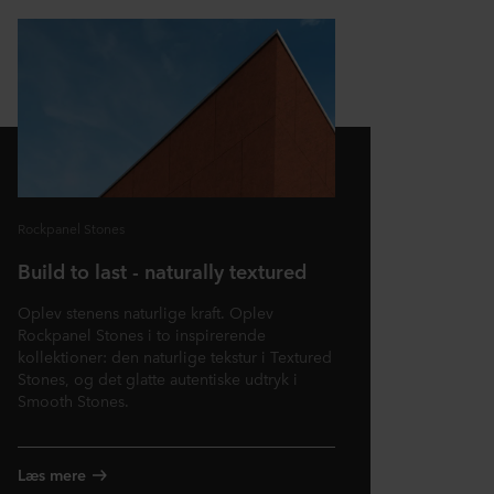
Rockpanel Stones
Build to last - naturally textured
Oplev stenens naturlige kraft. Oplev
Rockpanel Stones i to inspirerende
kollektioner: den naturlige tekstur i Textured
Stones, og det glatte autentiske udtryk i
Smooth Stones.
Læs mere