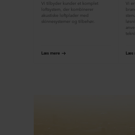
Vi tilbyder kunder et komplet
Vi e
loftsystem, der kombinerer
bra
akustiske loftplader med
sten
skinnesystemer og tilbehør.
løsn
anve
tekn
Læs mere
Læs 