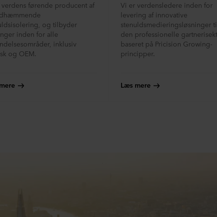
r verdens førende producent af
Vi er verdensledere inden for
ndhæmmende
levering af innovative
uldsisolering, og tilbyder
stenuldsmedieringsløsninger ti
inger inden for alle
den professionelle gartnerisek
ndelsesområder, inklusiv
baseret på Pricision Growing-
isk og OEM.
principper.
mere
Læs mere