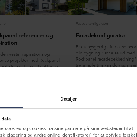
ation
Facadekonfigurator
kpanel referencer og
Facadekonfigurator
iration
Er du nysgerrig efter at se hvo
din bygning kunne se ud med
 de nyeste inspirations og
Rockpanel facadebeklædning
rence projekter med Rockpanel
tre simple trin kan du visualise
eplader og få ny arkitektonisk
hvordan en bygningstype efter
ration.
valg vil se ud med en (eller fler
de 200+ farver og designs fra
Rockpanels sortiment.
Detaljer
inspireret
Læs mere
 data
ookies og cookies fra sine partnere på sine websteder til at 
k placering og andre online identifikatorer) for at opfylde forskel