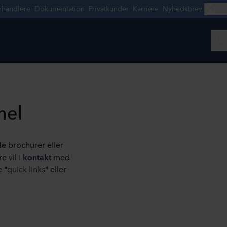
nel
de
brochurer eller
e vil i
kontakt
med
 "
quick links
" eller