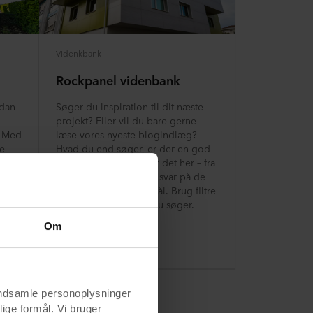
Videnkbank
Rockpanel videnbank
rdan
Søger du inspiration til dit næste
projekt? Eller vil du bare gerne
? Med
læse vores nyeste blogindlæg?
re
Hvad du end søger, er der en god
 eget
chance for, at du finder det her – fra
e!) af
ideer og inspiration til svar på de
oftest stillede spørgsmål. Brug filtre
til at finde det emne, du søger.
Om
Læs mere
indsamle personoplysninger
lige formål. Vi bruger