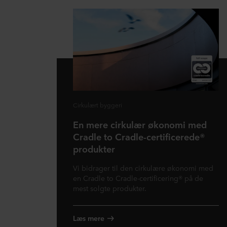
Cirkulært byggeri
En mere cirkulær økonomi med
Cradle to Cradle-certificerede®
produkter
Vi bidrager til den cirkulære økonomi med
en Cradle to Cradle-certificering® på de
mest solgte produkter.
Læs mere