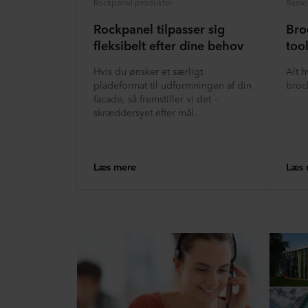
Rockpanel produkter
Resso
Rockpanel tilpasser sig
Bro
fleksibelt efter dine behov
too
Hvis du ønsker et særligt
Alt 
pladeformat til udformningen af din
broch
facade, så fremstiller vi det –
skræddersyet efter mål.
Læs mere
Læs 