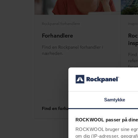
Rockpanel forhandlere
Inspir
Forhandlere
Roc
insp
Find en Rockpanel forhandler i
nærheden.
Find
refe
facad
inspi
Samtykke
Find en forhandler
Bliv 
ROCKWOOL passer på dine
ROCKWOOL bruger sine egne c
om dig (IP-adresser, geografis