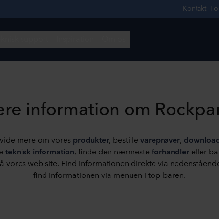
re information om Rockpa
l vide mere om vores
produkter
, bestille
vareprøver
,
downloa
de
teknisk information
, finde den nærmeste
forhandler
eller bar
på vores web site. Find informationen direkte via nedenstående
find informationen via menuen i top-baren.