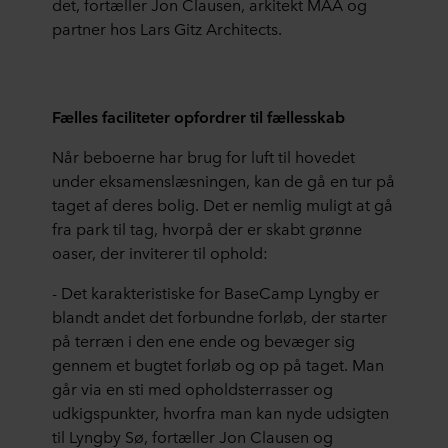
det, fortæller Jon Clausen, arkitekt MAA og
partner hos Lars Gitz Architects.
Fælles faciliteter opfordrer til fællesskab
Når beboerne har brug for luft til hovedet
under eksamenslæsningen, kan de gå en tur på
taget af deres bolig. Det er nemlig muligt at gå
fra park til tag, hvorpå der er skabt grønne
oaser, der inviterer til ophold:
- Det karakteristiske for BaseCamp Lyngby er
blandt andet det forbundne forløb, der starter
på terræn i den ene ende og bevæger sig
gennem et bugtet forløb og op på taget. Man
går via en sti med opholdsterrasser og
udkigspunkter, hvorfra man kan nyde udsigten
til Lyngby Sø, fortæller Jon Clausen og