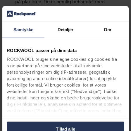
på pladerne. De er nemlig behandlet med
ProtectPlus, som gør dem mere eller mindre
selvrensende, og det giver en nem
vedligeholdelse, fortæller Allan Lindboe,
Business Manager hos Rockpanel. Han
Samtykke
Detaljer
Om
fortsætter:
- Samtidig er det en facadeplade med en høj
ROCKWOOL passer på dine data
bæredygtighed, da grundmaterialet stenuld er
ROCKWOOL bruger sine egne cookies og cookies fra
bæredygtigt fra naturens side, fordi det anses
sine partnere på sine websteder til at indsamle
som en uudtømmelig ressource. Desuden har
personoplysninger om dig (IP-adresser, geografisk
pladerne en lang levetid på minimum 50 år, og
placering og andre online identifikatorer) for at opfylde
det giver samlet set et materiale, der er helt
forskellige formål. Vi bruger cookies, for at vores
igennem bæredygtigt.
websteder kan fungere korrekt ("Nødvendige"), huske
dine indstillinger og skabe en bedre brugeroplevelse for
dig ("Funktionelle"), analysere din adfærd for at optimere
wesbtederne ("Statistiske") og målrette vores indhold og
annoncer på sociale medier og eksterne websteder
baseret på din adfærd på vores websteder
Tillad alle
("Markedsføring"). Oplysninger om din brug af vores