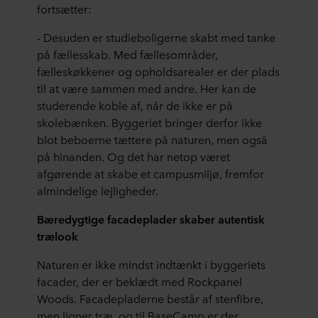
fortsætter:
- Desuden er studieboligerne skabt med tanke
på fællesskab. Med fællesområder,
fælleskøkkener og opholdsarealer er der plads
til at være sammen med andre. Her kan de
studerende koble af, når de ikke er på
skolebænken. Byggeriet bringer derfor ikke
blot beboerne tættere på naturen, men også
på hinanden. Og det har netop været
afgørende at skabe et campusmiljø, fremfor
almindelige lejligheder.
Bæredygtige facadeplader skaber autentisk
trælook
Naturen er ikke mindst indtænkt i byggeriets
facader, der er beklædt med Rockpanel
Woods. Facadepladerne består af stenfibre,
men ligner træ, og til BaseCamp er der