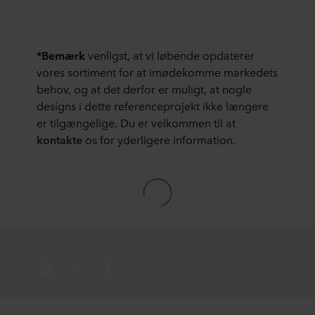
Du kan til enhver tid trække dit samtykke tilbage eller
ændre det ved at klikke på cookie-ikonet nederst på
webstedet. Læs mere om vores brug af cookies i afsnittet
*Bemærk
venligst, at vi løbende opdaterer
"Om" og om vores behandling af personoplysninger i
vores
Privatlivspolitik
, herunder hvilken specifik
vores sortiment for at imødekomme markedets
ROCKWOOL-virksomhed, der er dataansvarlig for dine
behov, og at det derfor er muligt, at nogle
personoplysninger.
designs i dette referenceprojekt ikke længere
er tilgængelige. Du er velkommen til at
kontakte
os for yderligere information.