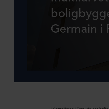
boligbygge
Germain i 
I Compiègne i Frankrig har boli