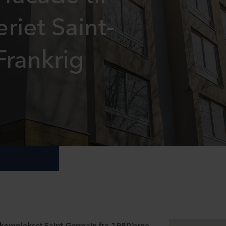
riet Saint-
Frankrig
gkomplekset Saint-Germain fra 1980’erne