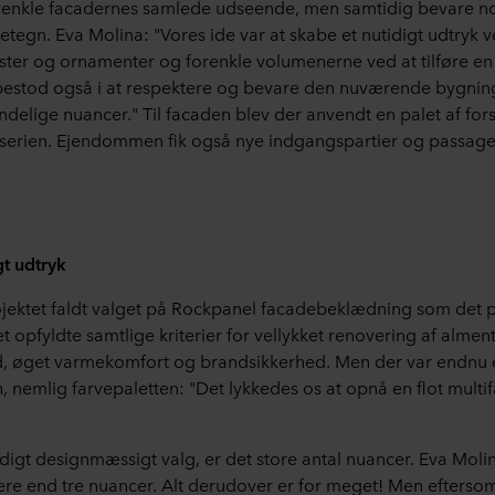
forenkle facadernes samlede udseende, men samtidig bevare no
etegn. Eva Molina: "Vores ide var at skabe et nutidigt udtryk v
lister og ornamenter og forenkle volumenerne ved at tilføre en 
estod også i at respektere og bevare den nuværende bygning
delige nuancer." Til facaden blev der anvendt en palet af forsk
serien. Ejendommen fik også nye indgangspartier og passage
gt udtryk
projektet faldt valget på Rockpanel facadebeklædning som det
 opfyldte samtlige kriterier for vellykket renovering af almen
 øget varmekomfort og brandsikkerhed. Men der var endnu et 
en, nemlig farvepaletten: "Det lykkedes os at opnå en flot multi
gt designmæssigt valg, er det store antal nuancer. Eva Molin
re end tre nuancer. Alt derudover er for meget! Men efterso