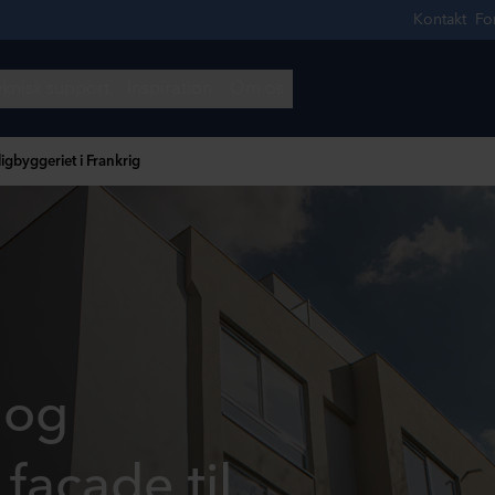
gbyggeriet i Frankrig
 og
 facade til