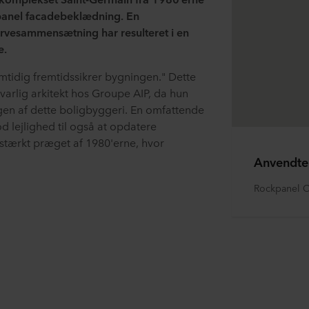
kpanel facadebeklædning.
En
vesammensætning har resulteret i en
e.
mtidig fremtidssikrer bygningen." Dette
varlig arkitekt hos Groupe AIP, da hun
n af ​dette boligbyggeri. En omfattende
d lejlighed til også at opdatere
stærkt præget af 1980'erne, hvor
Anvendte
Rockpanel C