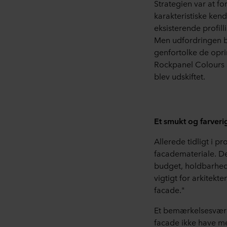
Strategien var at 
karakteristiske kend
eksisterende profil
Men udfordringen b
genfortolke de oprin
Rockpanel Colours 
blev udskiftet.
Et smukt og farveri
Allerede tidligt i 
facademateriale. Det
budget, holdbarhed,
vigtigt for arkitekt
facade."
Et bemærkelsesværdi
facade ikke have me