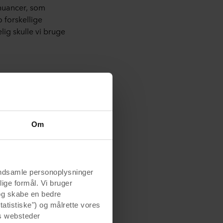
 nuancer, som
 forskellige
lig skulle vi bruge
bidrog med sin
ør på projektet,
Om
 glæde sig over
mange år takket være
indsamle personoplysninger
lige formål. Vi bruger
 og skabe en bedre
tatistiske") og målrette vores
s websteder