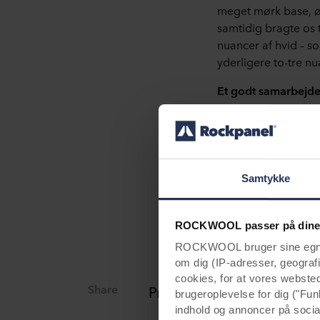
meget mørk base, øn
samtidig bragte os 
nuancer af hvid – s
yderligere to-tre nu
Et godt samarbejde 
Alle parter arbejde
ekspertise og lever
kom også med værdif
Samtykke
Som følge af det g
boliger med et flot
de robuste og bære
ROCKWOOL passer på dine
ROCKWOOL bruger sine egne c
om dig (IP-adresser, geografis
cookies, for at vores webste
Share
Projektoplysninger:
brugeroplevelse for dig ("Fun
indhold og annoncer på soci