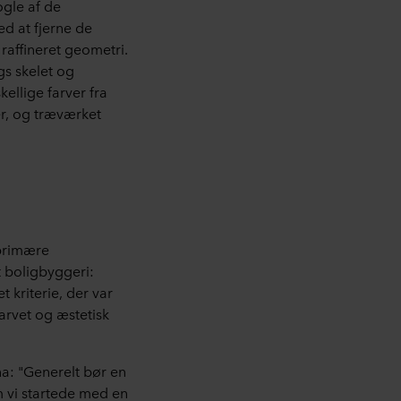
gle af de
ed at fjerne de
raffineret geometri.
s skelet og
ellige farver fra
r, og træværket
 primære
t boligbyggeri:
kriterie, der var
farvet og æstetisk
a: "Generelt bør en
m vi startede med en