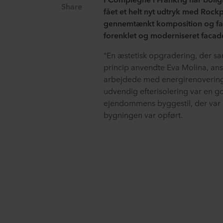
Share
fået et helt nyt udtryk med Roc
gennemtænkt komposition og far
forenklet og moderniseret facad
"En æstetisk opgradering, der sa
princip anvendte Eva Molina, ans
arbejdede med energirenoveringe
udvendig efterisolering var en go
ejendommens byggestil, der var 
bygningen var opført.