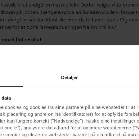
skede vi at undgå en masseeffekt. Derfor valgte vi to brune
tilbage på jorden. Længere oppe ad facaden skulle vi bruge to
om i øvrigt er næsten identiske med de to farver puds. Og ende
ancer for at opnå farvegradueringen fra brun til lys."
om et flot resultat
de sammen for at opnå det bedst mulige resultat. Rockpanel 
ede vareprøver. BLM Bertrand Leroy-Martin, som var entrepren
ulde input til det endelige multifarvede design.
Detaljer
ode samarbejde og den arkitektoniske vision kan beboerne nu
 nyt udtryk og større komfort. Og resultatet vil kunne nydes i 
dygtige materialer.
 data
ookies og cookies fra sine partnere på sine websteder til at 
k placering og andre online identifikatorer) for at opfylde forskel
der kan fungere korrekt ("Nødvendige"), huske dine indstillinger
ktionelle"), analysere din adfærd for at optimere wesbtederne ("S
ale medier og eksterne websteder baseret på din adfærd på vore