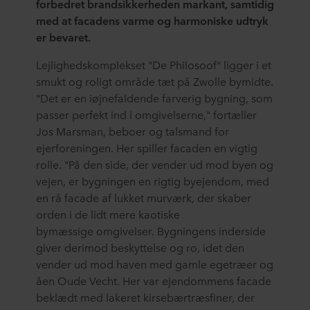
forbedret brandsikkerheden markant, samtidig
med at facadens varme og harmoniske udtryk
er bevaret.
Lejlighedskomplekset "De Philosoof" ligger i et
smukt og roligt område tæt på Zwolle bymidte.
"Det er en iøjnefaldende farverig bygning, som
passer perfekt ind i omgivelserne," fortæller
Jos Marsman, beboer og talsmand for
ejerforeningen. Her spiller facaden en vigtig
rolle. "På den side, der vender ud mod byen og
vejen, er bygningen en rigtig byejendom, med
en rå facade af lukket murværk, der skaber
orden i de lidt mere kaotiske
bymæssige omgivelser. Bygningens inderside
giver derimod beskyttelse og ro, idet den
vender ud mod haven med gamle egetræer og
åen Oude Vecht. Her var ejendommens facade
beklædt med lakeret kirsebærtræsfiner, der