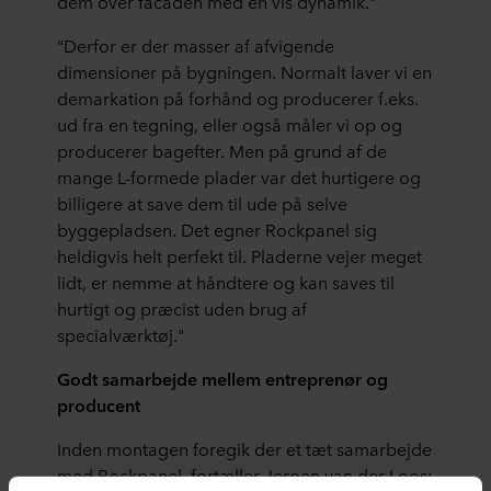
dem over facaden med en vis dynamik."
"Derfor er der masser af afvigende
dimensioner på bygningen. Normalt laver vi en
demarkation på forhånd og producerer f.eks.
ud fra en tegning, eller også måler vi op og
producerer bagefter. Men på grund af de
mange L-formede plader var det hurtigere og
billigere at save dem til ude på selve
byggepladsen. Det egner Rockpanel sig
heldigvis helt perfekt til. Pladerne vejer meget
lidt, er nemme at håndtere og kan saves til
hurtigt og præcist uden brug af
specialværktøj."
Godt samarbejde mellem entreprenør og
producent
Inden montagen foregik der et tæt samarbejde
med Rockpanel, fortæller Jeroen van der Loos: