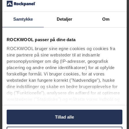
"Vi konsulterede dem jævnlig, f.eks. for at sikre,
at vi havde valgt den rigtige arbejdsmetode,
om trækstyrken var i orden, og om vi brugte de
Samtykke
Detaljer
Om
rigtige skruer osv. Noget, jeg personligt godt
kan lide, er, at Rockpanel altid tager al
feedback alvorligt. Hvis der er noget, vi gerne
ROCKWOOL passer på dine data
vil gøre lidt anderledes, er der altid plads til, at
ROCKWOOL bruger sine egne cookies og cookies fra
vi kan se på det sammen."
sine partnere på sine websteder til at indsamle
personoplysninger om dig (IP-adresser, geografisk
placering og andre online identifikatorer) for at opfylde
forskellige formål. Vi bruger cookies, for at vores
Share
websteder kan fungere korrekt ("Nødvendige"), huske
dine indstillinger og skabe en bedre brugeroplevelse for
dig ("Funktionelle"), analysere din adfærd for at optimere
Projektoplysninger
wesbtederne ("Statistiske") og målrette vores indhold og
annoncer på sociale medier og eksterne websteder
Projekt
: Lejlighedskomplekset De Philosoof
baseret på din adfærd på vores websteder
Sted
: Zwolle, Holland
Tillad alle
("Markedsføring"). Oplysninger om din brug af vores
Arkitekt
: 19 Het Atelier
websteder kan blive videregivet til vores partnere inden