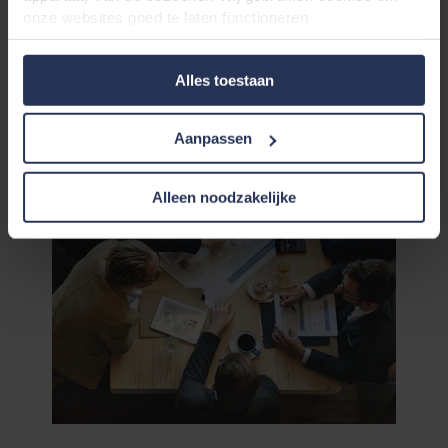
Meld je nu aan!
onze websites goed te laten functioneren
(‘Noodzakelijke’), om uw instellingen te onthouden en uw
gebruikerservaring te verbeteren (‘Functionele’), om uw
Alles toestaan
gedrag te analyseren en op basis daarvan de websites te
optimaliseren (‘Statistische’), en om onze content en
advertenties op sociale media en externe websites af te
Aanpassen
stemmen op uw gedrag op onze websites (‘Marketing’).
Functionele cookies plaatsen we altijd. Deze zijn namelijk
noodzakelijk om de website goed te laten werken en
Alleen noodzakelijke
verwerken geen persoonsgegevens anders dan voor het
doel waarvoor deze persoonsgegevens worden ingevuld.
Niet-functionele cookies verwerken persoonsgegevens
buiten uw zichtsveld. Daarom vragen wij altijd uw
toestemming voor wij deze cookies plaatsen. Informatie
over uw gebruik van onze websites kan worden verstrekt
aan onze social media-, advertentie- en analysepartners.
Zij kunnen deze gegevens combineren met andere
informatie die in het verleden aan hen is verstrekt of die
zij hebben verzameld op basis van uw gebruik van hun
diensten. Deze partners kunnen gevestigd zijn in