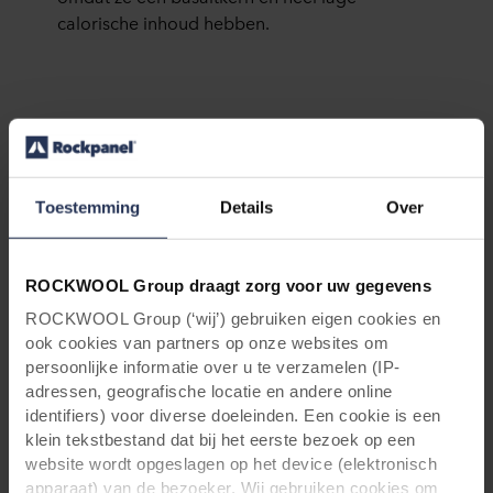
calorische inhoud hebben.
Toestemming
Details
Over
Alles wat je moet weten over
brandveilige gevelbekleding
Wil je een uitgebreide presentatie krijgen over
ROCKWOOL Group draagt zorg voor uw gegevens
brandveiligheid in combinatie met
ROCKWOOL Group (‘wij’) gebruiken eigen cookies en
gevelbekleding
, waarbij we ook ingaan op
ook cookies van partners op onze websites om
vraagstukken die bij jou spelen? Voor
persoonlijke informatie over u te verzamelen (IP-
architecten
en
aannemers
, organiseren wij
adressen, geografische locatie en andere online
graag een
gratis
Lunch & Learn-sessie, over dit
identifiers) voor diverse doeleinden. Een cookie is een
onderwerp!
klein tekstbestand dat bij het eerste bezoek op een
website wordt opgeslagen op het device (elektronisch
apparaat) van de bezoeker. Wij gebruiken cookies om