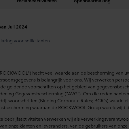
reclameactiviteiten
openbaarmaking
ingang van Juli 2024
laring voor sollicitanten
OCKWOOL") hecht veel waarde aan de bescherming van uw 
rsoonsgegevens is belangrijk voor ons. Wij verwerken pers
m de geldende voorschriften op het gebied van gegevensbes
dening Gegevensbescherming ("AVG"). Om die reden hant
rijfsvoorschriften (Binding Corporate Rules; BCR's) waarin ei
nsbescherming waaraan de ROCKWOOL Groep wereldwijd di
ze bedrijfsactiviteiten verwerken wij als verwerkingsverantwoo
an onze klanten en leveranciers, van de gebruikers van onze