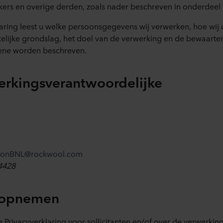
ers en overige derden, zoals nader beschreven in onderdeel
laring leest u welke persoonsgegevens wij verwerken, hoe wi
elijke grondslag, het doel van de verwerking en de bewaarte
kene worden beschreven.
erkingsverantwoordelijke
tionBNL@rockwool.com
4428
t opnemen
e Privacyverklaring voor sollicitanten en/of over de verwerking