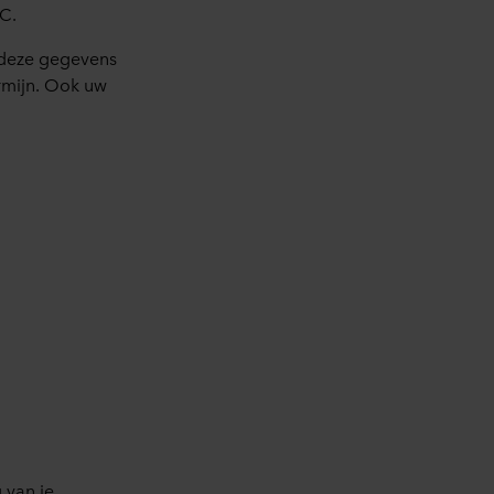
 C.
j deze gegevens
rmijn. Ook uw
 van je