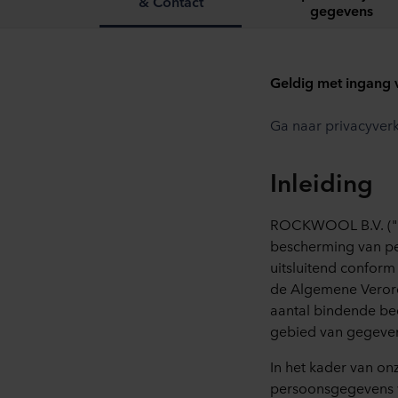
& Contact
gegevens
Geldig met 
Ga naar privacyverk
Inleiding
ROCKWOOL B.V. ("R
bescherming van pe
uitsluitend confor
de Algemene Veror
aantal bindende bed
gebied van gegeve
In het kader van on
persoonsgegevens v