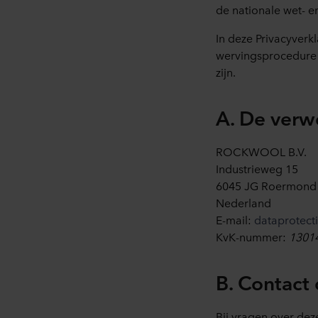
de nationale wet- e
opgeslagen. Indien u niet wi
cookiemelding die u te zien k
In deze Privacyverk
doeleinden cookies mogen wo
wervingsprocedure 
zijn.
U kunt uw toestemming op elk
Over ons gebruik van cookie
A. De verw
in onze
Privacy statements
voor uw persoonsgegevens.
ROCKWOOL B.V.
Industrieweg 15
6045 JG Roermond
Nederland
E-mail:
dataprotec
KvK-nummer:
1301
B. Contac
Bij vragen over dez