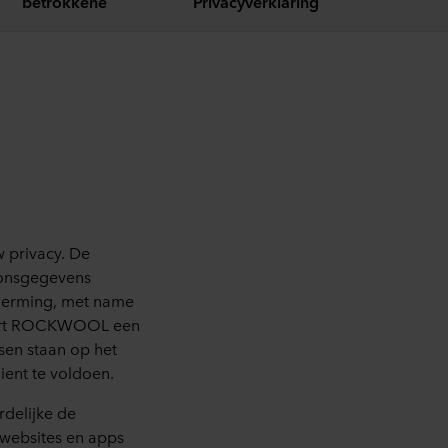
betrokkene
Privacyverklaring
privacy. De
oonsgegevens
cherming, met name
eert ROCKWOOL een
sen staan op het
ent te voldoen.
rdelijke de
 websites en apps