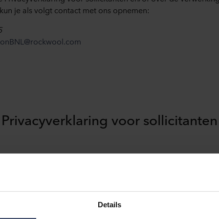
un je als volgt contact met ons opnemen:
5
tionBNL@rockwool.com
Privacyverklaring voor sollicitanten
Openbaarmaking
Doorgifte binnen de
persoonsgegevens
ROCKWOOL Groep
aan derden
Details