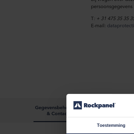
persoonsgegevens k
T
: + 31 475 35 35 3
E-mail:
dataprotec
Verwerking van
Gegevensbeheerder
persoonlijke
& Contact
gegevens
Toestemming