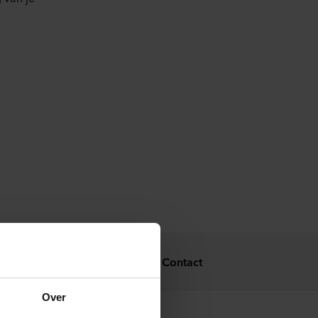
Jouw rechten als
Contact
betrokkene
Over