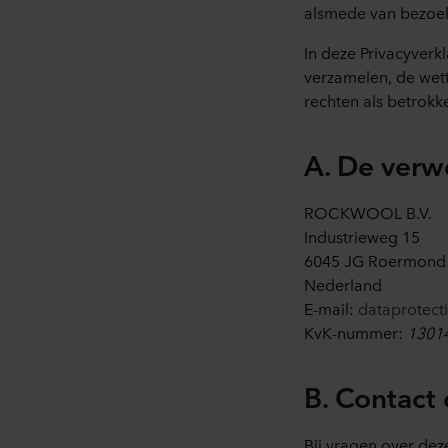
alsmede van bezoek
In deze Privacyverk
verzamelen, de wett
rechten als betrok
A. De verw
ROCKWOOL B.V.
Industrieweg 15
6045 JG Roermond
Nederland
E-mail:
dataprotec
KvK-nummer:
1301
B. Contac
Bij vragen over dez