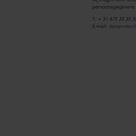
persoonsgegevens k
T
: + 31 475 35 35 3
E-mail:
dataprotec