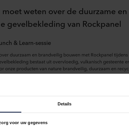
je moet weten over de duurzame en
ge gevelbekleding van Rockpanel
Lunch & Learn-
sessie
over
duurzaam
en
brandveilig
bouwen
met
Rockpanel
tijdens
evelbekleding
bestaat
uit
overvloedig
,
vulkanisch
gesteente
e
or
onze
producten
van nature
brandveilig
,
duurzaam
en
recyc
een
gratis Lunch & Learn
sessie
op
locati
e
om
jou
hier
meer
o
l
belang
voor
architecten
en
aannemers
om
zich
bewust
te
zij
en
de
verschillende
elementen
en
componenten
. De
feiten
ke
zame
en
brandveilige
samenleving
. Weet je
bijvoorbeeld
wat 
Details
e
Europese
brandclassificaties
betekenen
en
hoe je de
wetgev
org voor uw gegevens