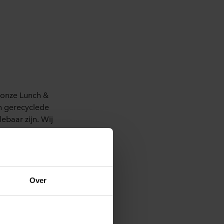
onze
Lunch &
n
gerecyclede
lebaar
zijn
.
Wij
ver
te
vertellen
.
n
van de
risico’s
en
nnen
is de
eerste
er
gebeurt
tijdens
Over
ing
moet