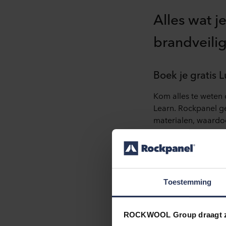
Alles wat 
brandveili
Boek je gratis 
Kom
alles
te
weten
Learn.
Rockpanel
g
materialen
,
waardo
organiseren
graag
Het is van
essentiee
de
samenhang
tuss
stap
naar
een
duur
Toestemming
brandtesten
, wat d
toepassen
?
ROCKWOOL Group draagt z