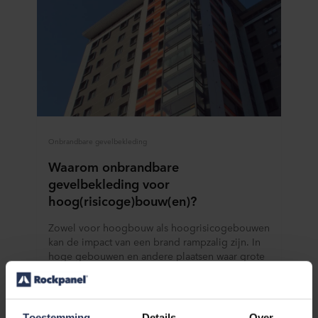
Onbrandbare gevelbekleding
Waarom onbrandbare
gevelbekleding voor
hoog(risicoge)bouw(en)?
Zowel voor hoogbouw als hoogrisicogebouwen
kan de impact van een brand rampzalig zijn. In
hoge gebouwen en andere plaatsen waar grote
aantallen mensen wonen, slapen en werken, is
het belangrijk om zo veel mogelijk aandacht te
besteden aan de (brand)veiligheid.
Toestemming
Details
Over