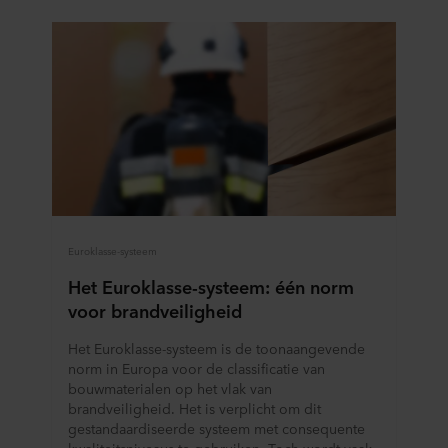
Euroklasse-systeem
Het Euroklasse-systeem: één norm
voor brandveiligheid
Het Euroklasse-systeem is de toonaangevende
norm in Europa voor de classificatie van
bouwmaterialen op het vlak van
brandveiligheid. Het is verplicht om dit
gestandaardiseerde systeem met consequente
kwaliteitsniveaus te gebruiken. Toch wordt vaak