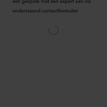
een gesprek met een expert aan via
groot.
veiligheid
van
onderstaand contactformulier
een
gebouw
en
zijn
gebruikers.