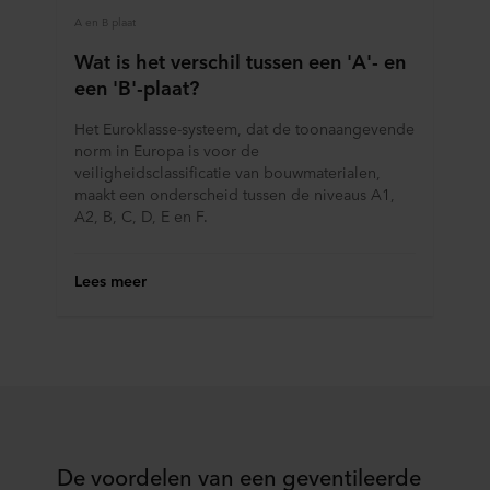
A en B plaat
Wat is het verschil tussen een 'A'- en
een 'B'-plaat?
Het Euroklasse-systeem, dat de toonaangevende
norm in Europa is voor de
veiligheidsclassificatie van bouwmaterialen,
maakt een onderscheid tussen de niveaus A1,
A2, B, C, D, E en F.
Lees meer
De voordelen van een geventileerde