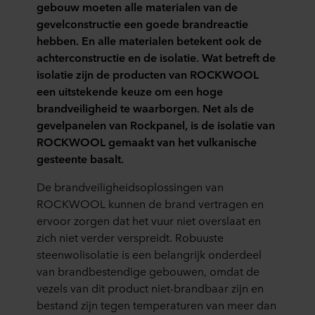
verzorgingshuizen,
echter
toekomstige
gebouw moeten alle materialen van de
en
scholen,
ook
gebruik
gevelconstructie een goede brandreactie
hoger,
hotels,
voor
van
hebben. En alle materialen betekent ook de
het
studentenwoningen:
midden-
een
achterconstructie en de isolatie. Wat betreft de
Verenigd
al
en
gebouw.
isolatie zijn de producten van ROCKWOOL
Koninkrijk
deze
laagbouw
Een
een uitstekende keuze om een hoge
18
en
het
structuur
brandveiligheid te waarborgen. Net als de
meter
vergelijkbare
gebruik
die
gevelpanelen van Rockpanel, is de isolatie van
en
gebouwen
van
vandaag
ROCKWOOL gemaakt van het vulkanische
hoger,
vallen
niet-
niet
gesteente basalt.
België
onder
brandbare
wordt
25
de
De brandveiligheidsoplossingen van
materialen
beschouwd
meter
definitie
ROCKWOOL kunnen de brand vertragen en
aan,
als
en
van
ervoor zorgen dat het vuur niet overslaat en
als
een
hoger
gebouwen
zich niet verder verspreidt. Robuuste
meest
gebouw
etc.)
met
steenwolisolatie is een belangrijk onderdeel
veilige
met
valt
een
van brandbestendige gebouwen, omdat de
optie.
een
niet
hoog
vezels van dit product niet-brandbaar zijn en
hoog
te
risico
bestand zijn tegen temperaturen van meer dan
risico,