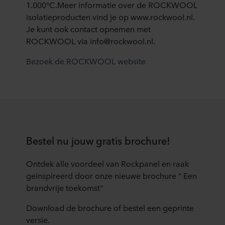
betwisten
-
1.000°C.Meer informatie over de ROCKWOOL
kan
dat
profiel.
isolatieproducten vind je op www.rockwool.nl.
er
de
Dit
Je kunt ook contact opnemen met
over
risico’s
zijn
ROCKWOOL via info@rockwool.nl.
tien
toenemen
gebouwen
jaar
Bezoek de ROCKWOOL website
zodra
waar
wel
een
grote
een
gebouw
aantallen
zijn
een
mensen
als
bepaalde
wonen,
het
hoogte
slapen,
gebruik
bereikt
moeten
Bestel nu jouw gratis brochure!
ervan
worden
verandert.
verzorgd
Bijvoorbeeld
Ontdek alle voordeel van Rockpanel en raak
en/of
van
geinspireerd door onze nieuwe brochure " Een
niet
een
brandvrije toekomst"
snel
kantoorpand
Download de brochure of bestel een geprinte
of
tot
versie.
gemakkelijk
een