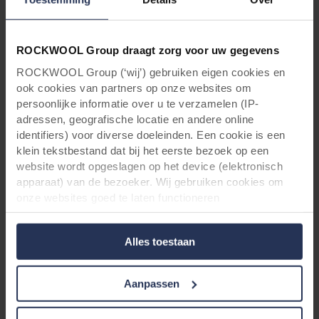
Lees meer
ROCKWOOL Group draagt zorg voor uw gegevens
ROCKWOOL Group (‘wij’) gebruiken eigen cookies en
ook cookies van partners op onze websites om
persoonlijke informatie over u te verzamelen (IP-
adressen, geografische locatie en andere online
identifiers) voor diverse doeleinden. Een cookie is een
klein tekstbestand dat bij het eerste bezoek op een
website wordt opgeslagen op het device (elektronisch
apparaat) van de bezoeker. Wij gebruiken cookies om
onze websites goed te laten functioneren
(‘Noodzakelijke’), om uw instellingen te onthouden en uw
gebruikerservaring te verbeteren (‘Functionele’), om uw
SBI Test
Alles toestaan
gedrag te analyseren en op basis daarvan de websites te
SBI-test (EN 13823) de test voor
optimaliseren (‘Statistische’), en om onze content en
brandveiligheid?
advertenties op sociale media en externe websites af te
Aanpassen
stemmen op uw gedrag op onze websites (‘Marketing’).
EN 13501 is de toonaangevende norm voor
Functionele cookies plaatsen we altijd. Deze zijn namelijk
brandclassificatie van bouwproducten en