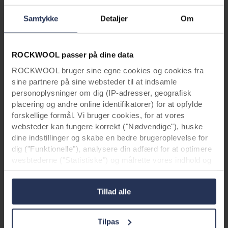
Samtykke
Detaljer
Om
ROCKWOOL passer på dine data
ROCKWOOL bruger sine egne cookies og cookies fra
sine partnere på sine websteder til at indsamle
personoplysninger om dig (IP-adresser, geografisk
placering og andre online identifikatorer) for at opfylde
forskellige formål. Vi bruger cookies, for at vores
websteder kan fungere korrekt ("Nødvendige"), huske
dine indstillinger og skabe en bedre brugeroplevelse for
Bæredygtighedsterminologi: Forklaring af hyppigt anvendte begreber
dig ("Funktionelle"), analysere din adfærd for at optimere
Bæredygtighedsterminologi:
wesbtederne ("Statistiske") og målrette vores indhold og
Forklaring af hyppigt anvendte
annoncer på sociale medier og eksterne websteder
begreber
baseret på din adfærd på vores websteder
Tillad alle
("Markedsføring"). Oplysninger om din brug af vores
Cirkularitet, livscyklusvurdering, vugge til
websteder kan blive videregivet til vores partnere inden
vugge, vugge til grav, LEED, BREEAM … Når vi
for sociale medier, annoncering og analyse. Vores
Tilpas
taler om bæredygtighed, er der temmelig
forretningspartnere kan kombinere disse data med andre