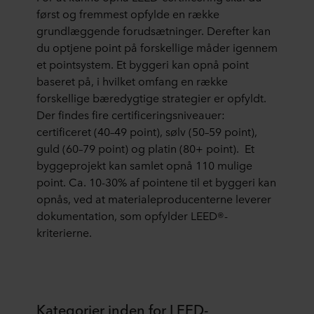
først og fremmest opfylde en række
grundlæggende forudsætninger. Derefter kan
du optjene point på forskellige måder igennem
et pointsystem. Et byggeri kan opnå point
baseret på, i hvilket omfang en række
forskellige bæredygtige strategier er opfyldt.
Der findes fire certificeringsniveauer:
certificeret (40–49 point), sølv (50–59 point),
guld (60–79 point) og platin (80+ point). Et
byggeprojekt kan samlet opnå 110 mulige
point. Ca. 10-30% af pointene til et byggeri kan
opnås, ved at materialeproducenterne leverer
dokumentation, som opfylder LEED®-
kriterierne.
Kategorier inden for LEED-