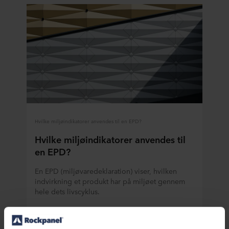
Hvilke miljøindikatorer anvendes til en EPD?
Hvilke miljøindikatorer anvendes til
en EPD?
En EPD (miljøvaredeklaration) viser, hvilken
indvirkning et produkt har på miljøet gennem
hele dets livscyklus.
Læs mere