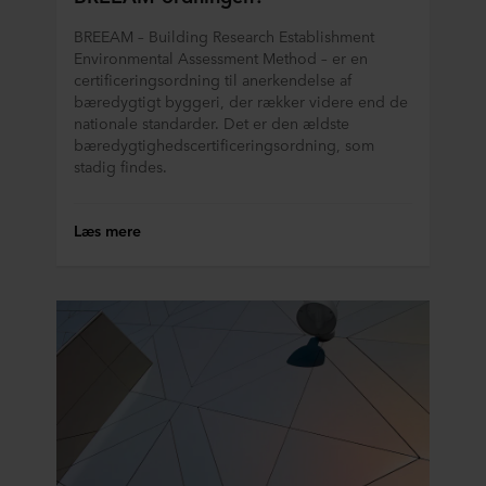
"Om" og om vores behandling af personoplysninger i
BREEAM – Building Research Establishment
vores
Privatlivspolitik
, herunder hvilken specifik
Environmental Assessment Method – er en
ROCKWOOL-virksomhed, der er dataansvarlig for dine
certificeringsordning til anerkendelse af
personoplysninger.
bæredygtigt byggeri, der rækker videre end de
nationale standarder. Det er den ældste
bæredygtighedscertificeringsordning, som
stadig findes.
Læs mere