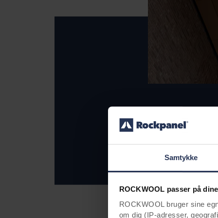
Samtykke
ROCKWOOL passer på dine
ROCKWOOL bruger sine egne c
om dig (IP-adresser, geografis