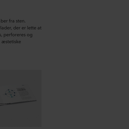
er fra sten.
der, der er lette at
s, perforeres og
g æstetiske