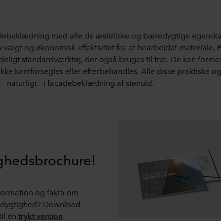
adebeklædning med alle de æstetiske og bæredygtige egenskab
vægt og økonomisk effektivitet fra et bearbejdet materiale. Pla
deligt standardværktøj, der også bruges til træ. De kan forme
ikke kantforsegles eller efterbehandles. Alle disse praktiske o
- naturligt - i facadebeklædning af stenuld.
ghedsbrochure!
formation og fakta om
edygtighed? Download
til en
trykt version