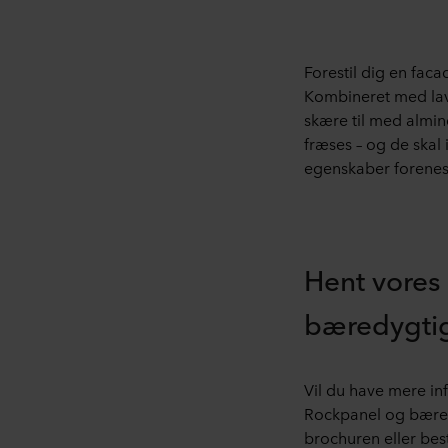
Forestil dig en fac
Kombineret med lav 
skære til med almin
fræses – og de skal 
egenskaber forenes 
Hent vores
bæredygti
Vil du have mere in
Rockpanel og bær
brochuren eller bes