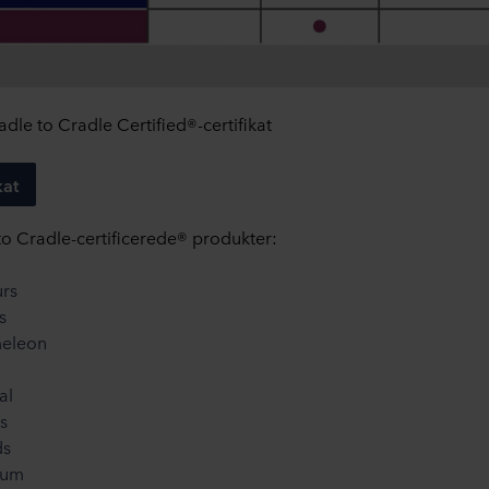
le to Cradle Certified®-certifikat
kat
 to Cradle-certificerede® produkter:
rs
s
eleon
al
s
ds
ium