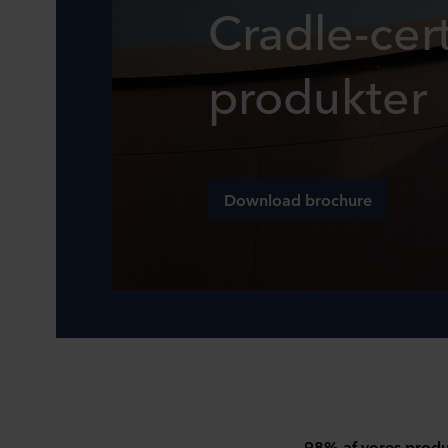
Cradle-cer
produkter
Download brochure
98% af vores produk