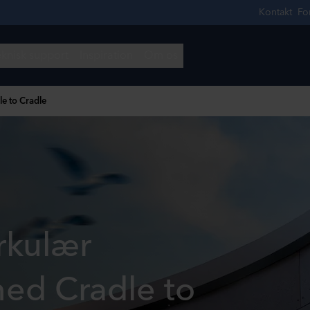
le to Cradle
rkulær
ed Cradle to