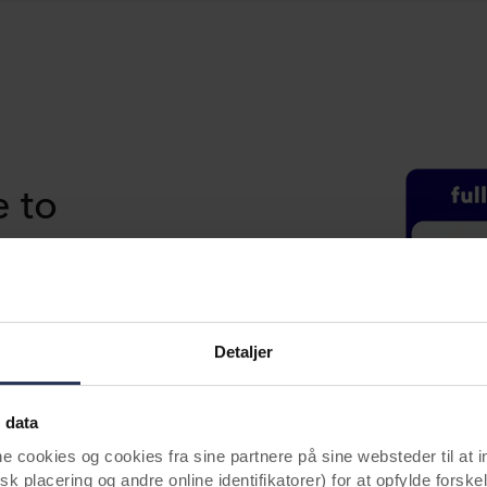
e to
eret?
r verdens mest
erede
Detaljer
ille produkter i
 data
tid.
ookies og cookies fra sine partnere på sine websteder til at 
k placering og andre online identifikatorer) for at opfylde forskel