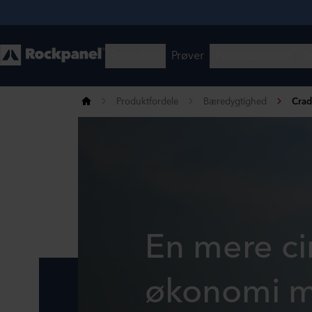
Produktfordele
Bæredygtighed
Crad
En mere ci
økonomi m