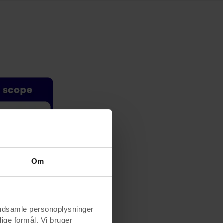
Om
indsamle personoplysninger
lige formål. Vi bruger