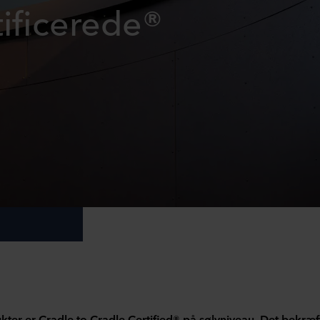
tificerede®
ter er Cradle to Cradle Certified® på sølvniveau. Det bekræf