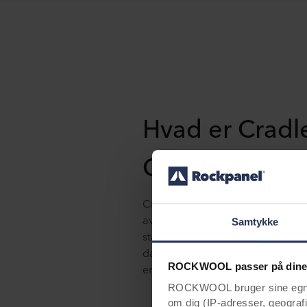
Hvad er Cradl
Cradle-certific
Cradle to Cradle Certificeret® e
avancerede, videnskabeligt bas
Samtykke
standard for at designe og fremst
dag, der muliggør et sundt liv,
ROCKWOOL passer på dine
en retfærdig og bæredygtig frem
ROCKWOOL bruger sine egne c
om dig (IP-adresser, geografis