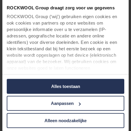
recyclagefabriek waar rotswolresten uit eigen
ROCKWOOL Group draagt zorg voor uw gegevens
fabriek en van de bouwplaats worden
hergebruikt voor de productie van nieuwe
ROCKWOOL Group (‘wij’) gebruiken eigen cookies en
rotswolproducten. De service Rockcycle is in
ook cookies van partners op onze websites om
het leven geroepen om klanten te helpen met
persoonlijke informatie over u te verzamelen (IP-
adressen, geografische locatie en andere online
het inzamelen van rotswolresten van de
identifiers) voor diverse doeleinden. Een cookie is een
bouwplaats. Zo kunnen we samen de kringloop
klein tekstbestand dat bij het eerste bezoek op een
sluiten.
website wordt opgeslagen op het device (elektronisch
apparaat) van de bezoeker. Wij gebruiken cookies om
Standaard tarieven Rockcycle
onze websites goed te laten functioneren
(‘Noodzakelijke’), om uw instellingen te onthouden en uw
gebruikerservaring te verbeteren (‘Functionele’), om uw
Download de Rockcycle tariefkaart
Alles toestaan
gedrag te analyseren en op basis daarvan de websites te
optimaliseren (‘Statistische’), en om onze content en
advertenties op sociale media en externe websites af te
Aanpassen
stemmen op uw gedrag op onze websites (‘Marketing’).
Functionele cookies plaatsen we altijd. Deze zijn namelijk
noodzakelijk om de website goed te laten werken en
Alleen noodzakelijke
verwerken geen persoonsgegevens anders dan voor het