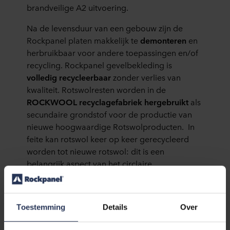
brandveilige A2 uitvoering.
Na de levensduur van een gebouw zijn de
Rockpanel platen makkelijk te
demonteren
en
herbruikbaar voor andere toepassingen en/of
recycling. Rockpanel gevelbekleding is
volledig recycleerbaar
zonder verlies van
kwaliteit. Rotswolresten worden in de
ROCKWOOL recyclagefabriek hergebruikt
als
secundaire grondstof voor de productie van
nieuwe hoogwaardige Rotswolproducten. In
feite kan rotswol keer op keer gerecycleerd
worden tot nieuwe rotswol: dit is een
belangrijk aspect van het circlaire
kringloopmodel en een manier om onze visie
voor duurzame steden van de toekomst te
delen.
Toestemming
Details
Over
ROCKWOOL heeft al sinds 1992 een eigen