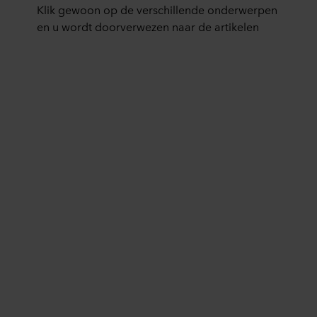
wijzigen door op het cookie-icoontje onderaan de website
Klik gewoon op de verschillende onderwerpen
te klikken.
en u wordt doorverwezen naar de artikelen
Over ons gebruik van cookies kunt u meer lezen in de
rubriek ‘Over ons’, en over de verwerking van
persoonsgegevens in onze
Privacy statements
. Daarin
staat ook welk specifiek ROCKWOOL-bedrijf de
verwerkingsverantwoordelijke is voor uw
persoonsgegevens.