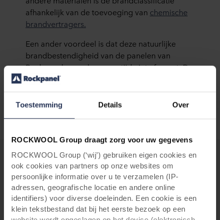
andere materialen is de brandclassificatie
afhankelijk van de toevoeging van
chemische
brandvertragers.
Een ander voordeel is dat deze natuurlijke
brandbestendigheid van de panelen van
Rockpanel na verloop van tijd niet afneemt. De
brandbestendigheid is voor altijd, wat de
materialen nog toekomstbestendiger en
duurzamer maakt.
Toestemming
Details
Over
ROCKWOOL Group draagt zorg voor uw gegevens
ROCKWOOL Group (‘wij’) gebruiken eigen cookies en
ook cookies van partners op onze websites om
Veiligheid staat voorop. Geen compromissen.
persoonlijke informatie over u te verzamelen (IP-
Rockpanel A2 platen (Euroklasse - A2-s1, d0) -
adressen, geografische locatie en andere online
Gevelbekleding
identifiers) voor diverse doeleinden. Een cookie is een
klein tekstbestand dat bij het eerste bezoek op een
Benieuwd naar meer over brandveiligheid?
website wordt opgeslagen op het device (elektronisch