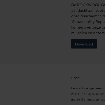
U kunt uw toestemming op elk
De ROCKWOOL Gro
aandacht aan vooru
Over ons gebruik van cookie
onze duurzaamheid
in onze
Privacy statements
‘Sustainability Rep
voor uw persoonsgegevens.
komen over onze pr
mijlpalen en onze n
Download
Bron
berekeningen gebaseerd op
2011) ‘The human impact on
menselijke impact op natuu