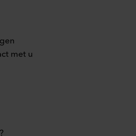
agen
act met u
?