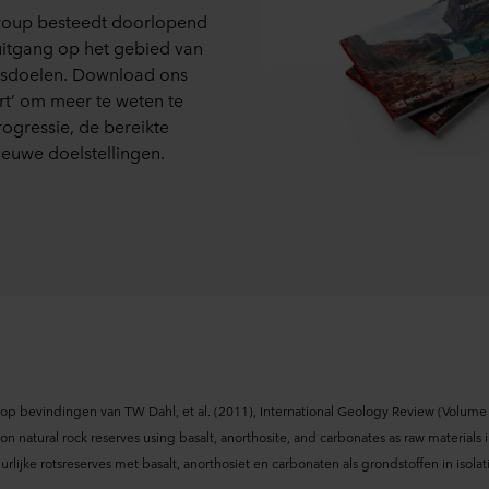
 moment intrekken of wijzigen door op het cookie-icoontje onde
up besteedt doorlopend
itgang op het gebied van
s kunt u meer lezen in de rubriek ‘Over ons’, en over de verwe
sdoelen. Download ons
. Daarin staat ook welk specifiek ROCKWOOL-bedrijf de verwerk
ort’ om meer te weten te
ogressie, de bereikte
ieuwe doelstellingen.
 bevindingen van TW Dahl, et al. (2011), International Geology Review (Volume 
 natural rock reserves using basalt, anorthosite, and carbonates as raw materials i
rlijke rotsreserves met basalt, anorthosiet en carbonaten als grondstoffen in isola