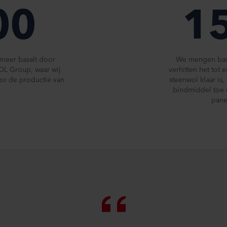
00
1
meer basalt door
We mengen basa
OL Group, waar wij
verhitten het tot
or de productie van
steenwol klaar is
bindmiddel toe e
pane