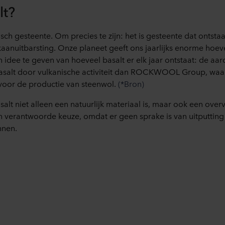
lt?
isch gesteente. Om precies te zijn: het is gesteente dat ontstaa
kaanuitbarsting. Onze planeet geeft ons jaarlijks enorme hoev
 idee te geven van hoeveel basalt er elk jaar ontstaat: de aa
asalt door vulkanische activiteit dan ROCKWOOL Group, waar
 voor de productie van steenwol.
(*Bron)
salt niet alleen een natuurlijk materiaal is, maar ook een over
n verantwoorde keuze, omdat er geen sprake is van uitputtin
nnen.