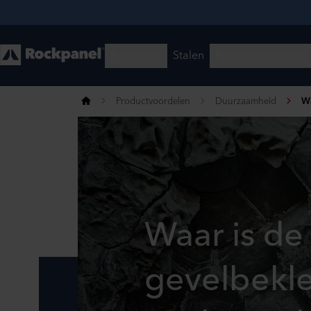
Productvoordelen
Duurzaamheid
Wa
Waar is de
gevelbekl