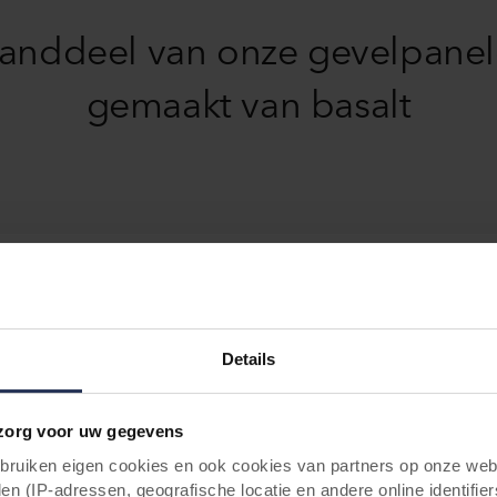
anddeel van onze gevelpanele
gemaakt van basalt
 van grondstoffen
Details
el van onze gevelpanelen is steenwol, gemaakt van basalt. N
clede bestanddelen uit andere industrieën, materialen die a
den belanden.
org voor uw gegevens
uiken eigen cookies en ook cookies van partners op onze webs
van deze duurzame materialen onze stevige, duurzame geve
en (IP-adressen, geografische locatie en andere online identifier