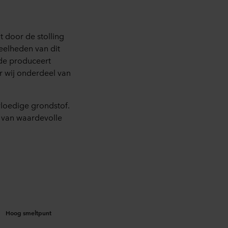
t door de stolling
eelheden van dit
rde produceert
 wij onderdeel van
vloedige grondstof.
g van waardevolle
Hoog smeltpunt