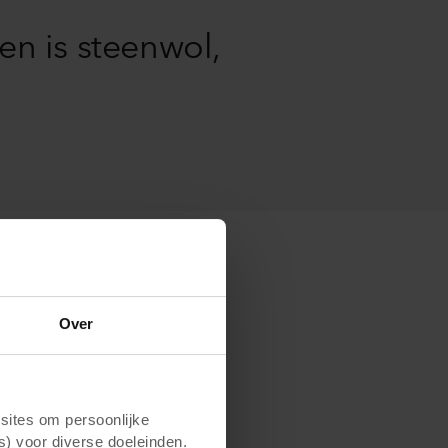
n is steenwol,
Over
aast basalt
nders op de
ites om persoonlijke
lpanelen? De
s) voor diverse doeleinden.