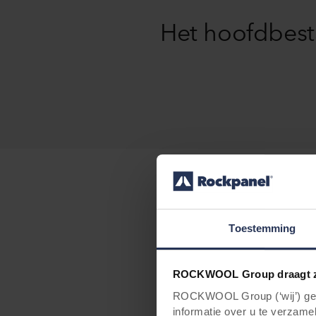
Het hoofdbest
Hergebruik
Toestemming
Het hoofdbestandde
gebruiken we gerecy
vuilstortplaats zou
ROCKWOOL Group draagt z
ROCKWOOL Group (‘wij’) gebr
Maar hoe maken we 
informatie over u te verzamel