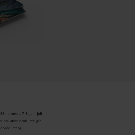
raan de website te klikken.
rking van persoonsgegevens
ingsverantwoordelijke is
53 nummers 7–8, juni–juli
n insulation products’ [de
tieproducten].