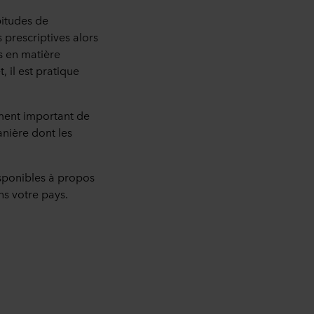
bitudes de
 prescriptives alors
s en matière
, il est pratique
ement important de
anière dont les
isponibles à propos
ns votre pays.