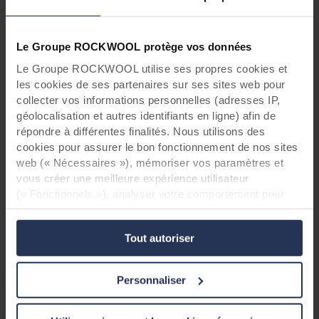
Le Groupe ROCKWOOL protège vos données
Le Groupe ROCKWOOL utilise ses propres cookies et
les cookies de ses partenaires sur ses sites web pour
collecter vos informations personnelles (adresses IP,
géolocalisation et autres identifiants en ligne) afin de
répondre à différentes finalités. Nous utilisons des
cookies pour assurer le bon fonctionnement de nos sites
web (« Nécessaires »), mémoriser vos paramètres et
vous créer une meilleure expérience utilisateur
(« Fonctionnels »), analyser votre comportement pour
optimiser les sites web (« Statistiques ») et cibler notre
contenu et nos publicités sur les réseaux sociaux et les
Tout autoriser
sites web externes en fonction de votre comportement
sur nos sites web (« Marketing »). Les informations sur
votre utilisation de nos sites web peuvent être divulguées
Personnaliser
à nos partenaires de réseaux sociaux, de publicité et
d’analyse. Nos partenaires commerciaux peuvent
combiner ces données avec d’autres informations qui