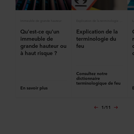
incluant l’identification de la société ROCKWOOL qui est
responsable du traitement de vos données personnelles.
Immeuble de grande hauteur
Explication de la terminologie du feu
L
Qu'est-ce qu'un
Explication de la
immeuble de
terminologie du
grande hauteur ou
feu
à haut risque ?
Consultez notre
dictionnaire
terminologique de feu
En savoir plus
1
/
11