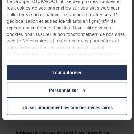
Le Groupe ROCKWOOL utilise ses propres cookies et
les cookies de ses partenaires sur ses sites web pour
collecter vos informations personnelles (adresses IP,
géolocalisation et autres identifiants en ligne) afin de
répondre à différentes finalités. Nous utilisons des
cookies pour assurer le bon fonctionnement de nos sites
web (« Nécessaires »), mémoriser vos paramètres et
vous créer une meilleure expérience utilisateur
(« Fonctionnels »), analyser votre comportement pour
optimiser les sites web (« Statistiques ») et cibler notre
contenu et nos publicités sur les réseaux sociaux et les
Tout autoriser
sites web externes en fonction de votre comportement
sur nos sites web (« Marketing »). Les informations sur
votre utilisation de nos sites web peuvent être divulguées
Personnaliser
à nos partenaires de réseaux sociaux, de publicité et
d’analyse. Nos partenaires commerciaux peuvent
combiner ces données avec d’autres informations qui
Utiliser uniquement les cookies nécessaires
leur auraient été fournies par le passé ou qu’ils auraient
collectées par le biais de votre utilisation de leurs
services. Le partenaire peut être établi dans un pays tiers
Intéressé par un échantillon gratuit de
non sécurisé, notamment aux États-Unis, et en