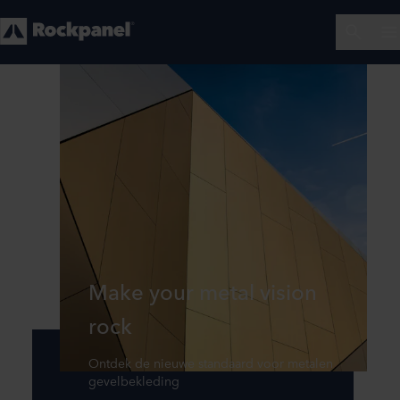
Make your metal vision
rock
Ontdek de nieuwe standaard voor metalen
gevelbekleding