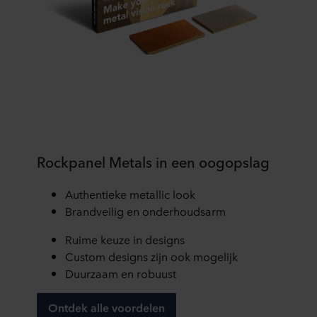
diensten. Deze partners kunnen gevestigd zijn in
onveilige derde landen, waaronder de Verenigde Staten.
Door cookies te accepteren, erkent u ook dat deze
gegevensoverdracht plaatsvindt, ondanks dat het
beschermingsniveau in het derde land mogelijk niet gelijk
is aan dat in de EU/EER.
Hieronder vindt u meer informatie over de doeleinden,
algemene beschrijvingen van de verzamelde informatie,
wie elke cookie plaatst, links naar het privacybeleid van
Rockpanel Metals in een oogopslag
onze potentiële partners en hoe lang elke cookie op uw
apparatuur wordt opgeslagen. Indien u niet wilt dat onze
Authentieke metallic look
website cookies op uw computer kan opslaan, kunt u dat
Brandveilig en onderhoudsarm
aangeven in de cookiemelding die u te zien krijgt bij het
eerste bezoek aan onze website. U kunt verder zelf
Ruime keuze in designs
bepalen voor welke doeleinden cookies mogen worden
Custom designs zijn ook mogelijk
gebruikt en dus informatie over u mag worden verwerkt
Duurzaam en robuust
via cookies op onze websites.
Ontdek alle voordelen
U kunt uw toestemming op elk moment intrekken of