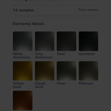
16 samples
Toon namen
Elemental Metals
White
Grey
Steel
Gunmetal
Aluminium
Aluminium
Yellow
Classic
Silver
Platinum
Gold
Gold