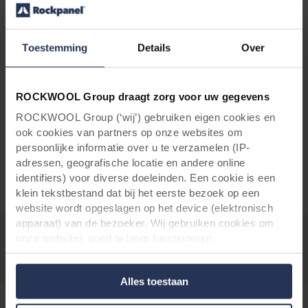
Een gebouw of woning met zwarte
gevelbekleding van Rockpanel behoudt op
lange termijn zijn oorspronkelijke uitstraling.
Toestemming
Details
Over
Alle gevelpanelen zijn afgewerkt met een
hoogwaardige coating op waterbasis. Deze
coating beschermt de panelen tegen UV-
ROCKWOOL Group draagt zorg voor uw gegevens
straling, vuil en weersinvloeden en zorgt voor
ROCKWOOL Group (‘wij’) gebruiken eigen cookies en
een
optimale kleurechthe
id
. Uw zwarte gevel
ook cookies van partners op onze websites om
blijft hierdoor zeer lang mooi en heeft
persoonlijke informatie over u te verzamelen (IP-
nauwelijks onderhoud nodig.
adressen, geografische locatie en andere online
identifiers) voor diverse doeleinden. Een cookie is een
klein tekstbestand dat bij het eerste bezoek op een
website wordt opgeslagen op het device (elektronisch
apparaat) van de bezoeker. Wij gebruiken cookies om
onze websites goed te laten functioneren
(‘Noodzakelijke’), om uw instellingen te onthouden en uw
gebruikerservaring te verbeteren (‘Functionele’), om uw
Alles toestaan
gedrag te analyseren en op basis daarvan de websites te
optimaliseren (‘Statistische’), en om onze content en