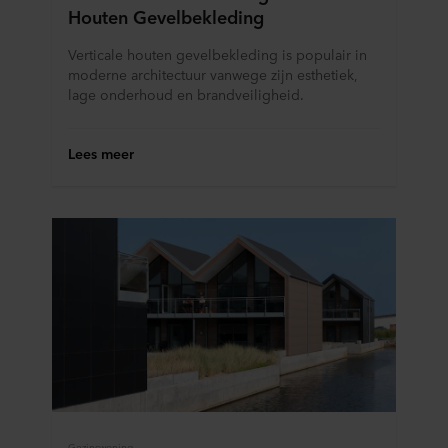
Houten Gevelbekleding
verwerkingsverantwoordelijke is voor uw
persoonsgegevens.
Verticale houten gevelbekleding is populair in
moderne architectuur vanwege zijn esthetiek,
lage onderhoud en brandveiligheid.
Lees meer
Gezinswoning