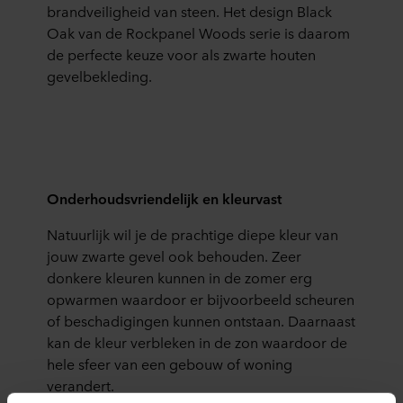
brandveiligheid van steen. Het design Black
Oak van de Rockpanel Woods serie is daarom
de perfecte keuze voor als zwarte houten
gevelbekleding.
Onderhoudsvriendelijk en kleurvast
Natuurlijk wil je de prachtige diepe kleur van
jouw zwarte gevel ook behouden. Zeer
donkere kleuren kunnen in de zomer erg
opwarmen waardoor er bijvoorbeeld scheuren
of beschadigingen kunnen ontstaan. Daarnaast
kan de kleur verbleken in de zon waardoor de
hele sfeer van een gebouw of woning
verandert.