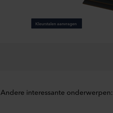
 moment intrekken of wijzigen door op het cookie-icoontje onde
s kunt u meer lezen in de rubriek ‘Over ons’, en over de verwe
. Daarin staat ook welk specifiek ROCKWOOL-bedrijf de verwerk
Kleurstalen aanvragen
Andere interessante onderwerpen: