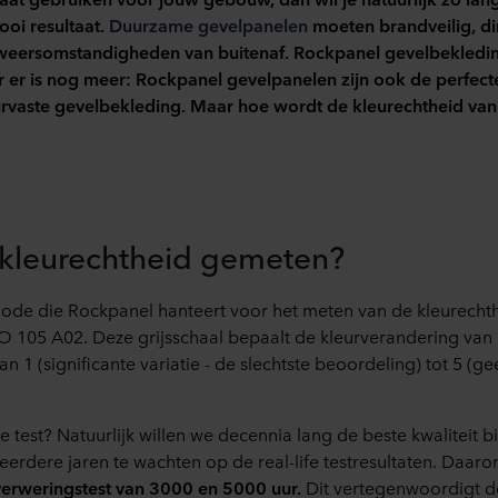
oi resultaat.
Duurzame gevelpanelen
moeten brandveilig, di
 weersomstandigheden van buitenaf. Rockpanel gevelbekleding
r er is nog meer: Rockpanel gevelpanelen zijn ook de perfecte
urvaste gevelbekleding. Maar hoe wordt de kleurechtheid va
kleurechtheid gemeten?
hode die Rockpanel hanteert voor het meten van de kleurecht
SO 105 A02. Deze grijsschaal bepaalt de kleurverandering va
an 1 (significante variatie - de slechtste beoordeling) tot 5 (ge
 test? Natuurlijk willen we decennia lang de beste kwaliteit 
erdere jaren te wachten op de real-life testresultaten. Daa
verweringstest van 3000 en 5000 uur.
Dit vertegenwoordigt d