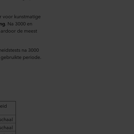
r voor kunstmatige
ing
. Na 3000 en
waardoor de meest
heidstests na 3000
e gebruikte periode.
eid
schaal
schaal