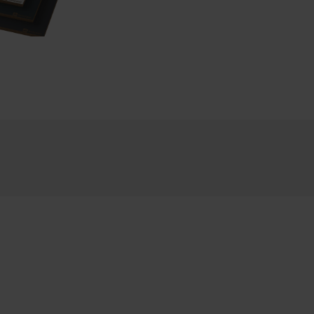
raan de website te klikken.
rking van persoonsgegevens
ingsverantwoordelijke is