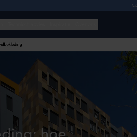
velbekleding
eding: hoe