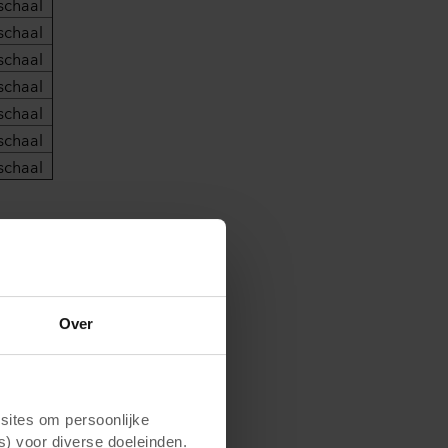
schaal
schaal
schaal
schaal
schaal
schaal
schaal
materiaal is
Over
egen
UV-straling
, vuil
 kleuren van de
 gevelplaten
aal van ISO 105
ites om persoonlijke
s) voor diverse doeleinden.