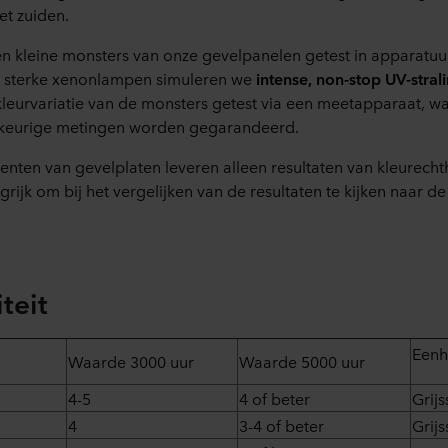
et zuiden.
en kleine monsters van onze
gevelpanelen
getest in apparatuu
r sterke xenonlampen simuleren we
intense, non-stop
UV-stral
kleurvariatie van de monsters getest via een meetapparaat, 
wkeurige metingen worden gegarandeerd.
enten van gevelplaten leveren
alleen
resultaten van kleurecht
ngrijk om bij het vergelijken van de resultaten te kijken naar d
teit
Eenh
Waarde 3000 uur
Waarde 5000 uur
4-5
4 of beter
Grijs
4
3-4 of beter
Grijs