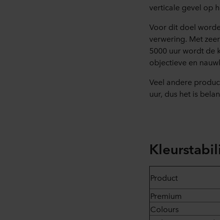
verticale gevel op h
Voor dit doel word
verwering. Met zee
5000 uur wordt de 
objectieve en nau
Veel andere produc
uur, dus het is bela
Kleurstabili
Product
Premium
Colours