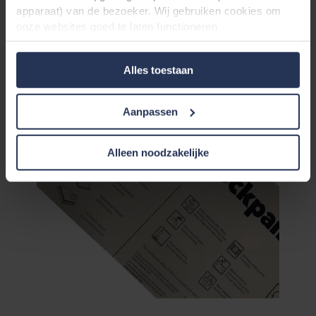
apparaat) van de bezoeker. Wij gebruiken cookies om
voorzichtig.
onze websites goed te laten functioneren
(‘Noodzakelijke’), om uw instellingen te onthouden en uw
gebruikerservaring te verbeteren (‘Functionele’), om uw
Alles toestaan
gedrag te analyseren en op basis daarvan de websites te
optimaliseren (‘Statistische’), en om onze content en
advertenties op sociale media en externe websites af te
Aanpassen
stemmen op uw gedrag op onze websites (‘Marketing’).
Functionele cookies plaatsen we altijd. Deze zijn namelijk
noodzakelijk om de website goed te laten werken en
Alleen noodzakelijke
verwerken geen persoonsgegevens anders dan voor het
doel waarvoor deze persoonsgegevens worden ingevuld.
Niet-functionele cookies verwerken persoonsgegevens
buiten uw zichtsveld. Daarom vragen wij altijd uw
toestemming voor wij deze cookies plaatsen. Informatie
over uw gebruik van onze websites kan worden verstrekt
aan onze social media-, advertentie- en analysepartners.
Zij kunnen deze gegevens combineren met andere
informatie die in het verleden aan hen is verstrekt of die
zij hebben verzameld op basis van uw gebruik van hun