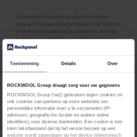
De meeste Rockpanel producten worden
geleverd met een beschermende folie zodat ze
in perfecte toestand bij je aankomen. De folie
kun je prima gebruiken voor het aanbrengen
van markerings- en bevestigingspunten om het
montageproces te vergemakkelijken.
Toestemming
Details
Over
Wanneer moet je de folie verwijderen:
na montage, bij handmatige bevestiging
met nagels of mechanische bevestiging
ROCKWOOL Group draagt zorg voor uw gegevens
met schroeven
ROCKWOOL Group (‘wij’) gebruiken eigen cookies en
voor het prepareren van de plaat bij
ook cookies van partners op onze websites om
lijmbevestiging
persoonlijke informatie over u te verzamelen (IP-
voor montage met een nagelpistool
adressen, geografische locatie en andere online
identifiers) voor diverse doeleinden. Een cookie is een
Belangrijk
: Rockpanel Natural, Rockpanel Lines², Rockpanel
klein tekstbestand dat bij het eerste bezoek op een
Metals Aluminium White en Aliminium Grey worden zonder
website wordt opgeslagen op het device (elektronisch
beschermfolie geleverd. Behandel deze platen dus extra