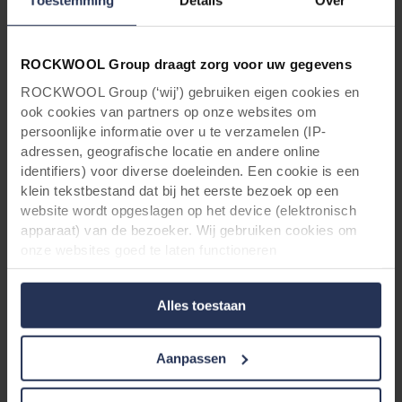
Toestemming
Details
Over
ROCKWOOL Group draagt zorg voor uw gegevens
ROCKWOOL Group (‘wij’) gebruiken eigen cookies en
ook cookies van partners op onze websites om
persoonlijke informatie over u te verzamelen (IP-
adressen, geografische locatie en andere online
identifiers) voor diverse doeleinden. Een cookie is een
klein tekstbestand dat bij het eerste bezoek op een
website wordt opgeslagen op het device (elektronisch
apparaat) van de bezoeker. Wij gebruiken cookies om
onze websites goed te laten functioneren
Geef jouw project die bijzondere en creatieve look
(‘Noodzakelijke’), om uw instellingen te onthouden en uw
Hoekoplossingen & profielen
gebruikerservaring te verbeteren (‘Functionele’), om uw
Alles toestaan
gedrag te analyseren en op basis daarvan de websites te
Alles wat je moet weten over hoekoplossingen
optimaliseren (‘Statistische’), en om onze content en
en profielen
advertenties op sociale media en externe websites af te
Aanpassen
stemmen op uw gedrag op onze websites (‘Marketing’).
Functionele cookies plaatsen we altijd. Deze zijn namelijk
Lees meer