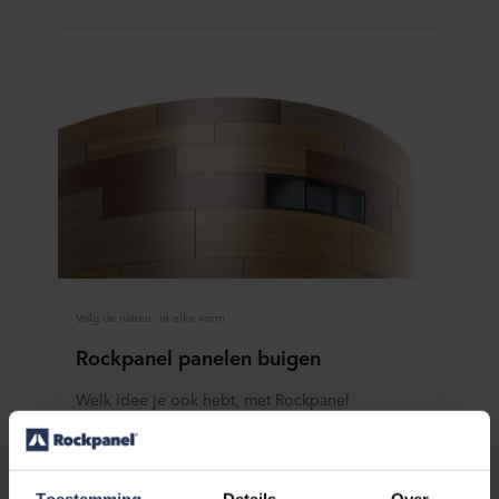
Volg de natuur, in elke vorm
Rockpanel panelen buigen
Welk idee je ook hebt, met Rockpanel
gevelplaten geef je het de gewenste vorm.
Lees meer