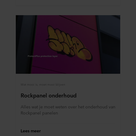
onze potentiële partners en hoe lang elke cookie op uw
apparatuur wordt opgeslagen. Indien u niet wilt dat onze
website cookies op uw computer kan opslaan, kunt u dat
aangeven in de cookiemelding die u te zien krijgt bij het
eerste bezoek aan onze website. U kunt verder zelf
bepalen voor welke doeleinden cookies mogen worden
gebruikt en dus informatie over u mag worden verwerkt
via cookies op onze websites.
U kunt uw toestemming op elk moment intrekken of
wijzigen door op het cookie-icoontje onderaan de website
te klikken.
Wat mooi is, moet mooi blijven
Over ons gebruik van cookies kunt u meer lezen in de
Rockpanel onderhoud
rubriek ‘Over ons’, en over de verwerking van
persoonsgegevens in onze
Privacy statements
. Daarin
Alles wat je moet weten over het onderhoud van
Rockpanel panelen
staat ook welk specifiek ROCKWOOL-bedrijf de
verwerkingsverantwoordelijke is voor uw
persoonsgegevens.
Lees meer