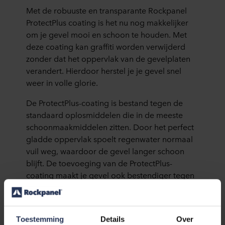
Met de robuuste en transparante Rockpanel
ProtectPlus coating is het nu nog makkelijker
om je gevel mooi en schoon te houden. Met
deze coating kan graffiti worden verwijderd
zonder dat het oppervlak van de gevelplaten
verandert. Hierdoor herstel je je gevel snel
weer in volle glorie.
De ProtectPlus-coating is bestand tegen de
standaard oplosmiddelen die in de meeste
schoonmaakmiddelen zitten. Door het perfect
gladde oppervlak spoelt regenwater normaal
vuil weg, waardoor de gevel langer schoon
blijft. De toevoeging van de ProtectPlus-
coating maakt je gevel ook bestendiger tegen
krassen.
Toestemming
Details
Over