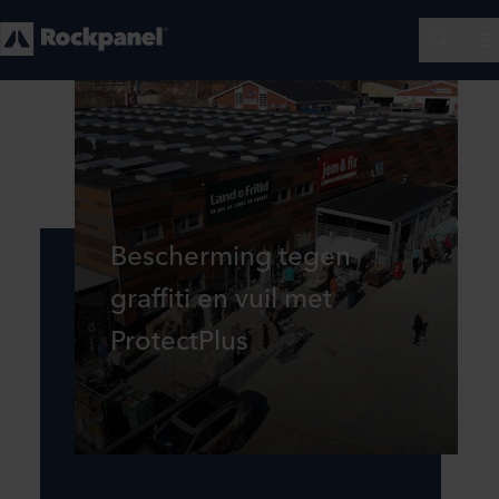
Bescherming tegen
graffiti en vuil met
ProtectPlus