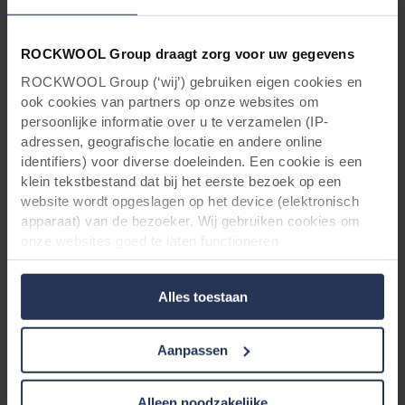
ROCKWOOL Group draagt zorg voor uw gegevens
ROCKWOOL Group (‘wij’) gebruiken eigen cookies en
Voor
ook cookies van partners op onze websites om
persoonlijke informatie over u te verzamelen (IP-
adressen, geografische locatie en andere online
identifiers) voor diverse doeleinden. Een cookie is een
klein tekstbestand dat bij het eerste bezoek op een
website wordt opgeslagen op het device (elektronisch
apparaat) van de bezoeker. Wij gebruiken cookies om
onze websites goed te laten functioneren
(‘Noodzakelijke’), om uw instellingen te onthouden en uw
gebruikerservaring te verbeteren (‘Functionele’), om uw
Alles toestaan
gedrag te analyseren en op basis daarvan de websites te
optimaliseren (‘Statistische’), en om onze content en
advertenties op sociale media en externe websites af te
Aanpassen
stemmen op uw gedrag op onze websites (‘Marketing’).
Functionele cookies plaatsen we altijd. Deze zijn namelijk
noodzakelijk om de website goed te laten werken en
Alleen noodzakelijke