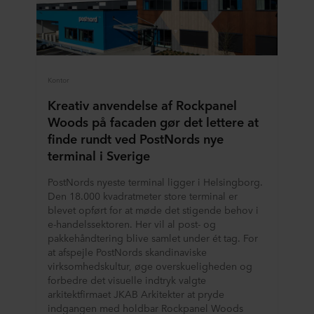
partneres privatlivspolitikker og hvor længe hver enkelt
cookie gemmes på dit terminaludstyr. Det er din
beslutning, til hvilke formål vores websteder kan bruge
cookies og dermed behandle oplysninger om dig via
cookies.
Kontor
Kreativ anvendelse af Rockpanel
Du kan til enhver tid trække dit samtykke tilbage eller
Woods på facaden gør det lettere at
ændre det ved at klikke på cookie-ikonet nederst på
webstedet. Læs mere om vores brug af cookies i afsnittet
finde rundt ved PostNords nye
"Om" og om vores behandling af personoplysninger i
terminal i Sverige
vores
Privatlivspolitik
, herunder hvilken specifik
PostNords nyeste terminal ligger i Helsingborg.
ROCKWOOL-virksomhed, der er dataansvarlig for dine
Den 18.000 kvadratmeter store terminal er
personoplysninger.
blevet opført for at møde det stigende behov i
e-handelssektoren. Her vil al post- og
pakkehåndtering blive samlet under ét tag. For
at afspejle PostNords skandinaviske
virksomhedskultur, øge overskueligheden og
forbedre det visuelle indtryk valgte
arkitektfirmaet JKAB Arkitekter at pryde
indgangen med holdbar Rockpanel Woods