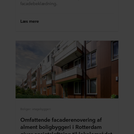
facadebeklædning.
Læs mere
Boliger: etagebyggeri
Omfattende facaderenovering af
alment boligbyggeri i Rotterdam
giver ansigtsløftning til lokalområdet