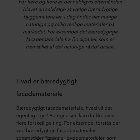
For flere og flere er det heldigvis efterh
ånden
blevet en selvf
ølge at v
ælge b
æredygtige
byggematerialer. I dag findes der mange
naturlige og milj
øvenlige materialer p
å
markedet. For eksempel det b
æredygtige
facademateriale fra Rockpanel, som er
fremstillet af det naturlige r
åstof basalt.
Hvad er bæredygtigt
facademateriale
Bæredygtigt facademateriale, hvad vil det
egentlig sige? Betegnelsen kan dække over
flere forskellige ting. For eksempel forstås der
ved bæredygtige facadematerialer
sommetider "grønne" byggematerialer, som