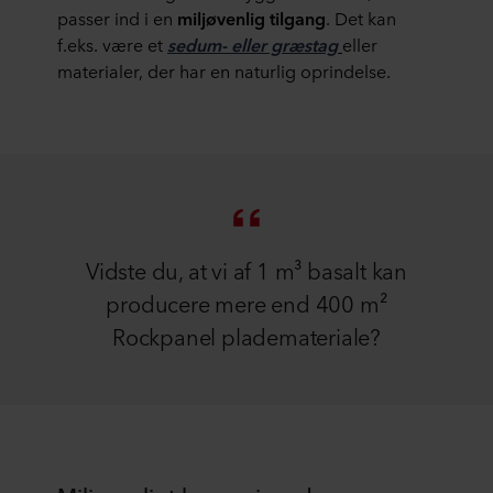
passer ind i en
milj
øvenlig tilgang
. Det kan
f.eks. være et
sedum- eller gr
æstag
eller
materialer, der har en naturlig oprindelse.
Vidste du, at vi af 1 m³ basalt kan
producere mere end 400 m²
Rockpanel plademateriale?