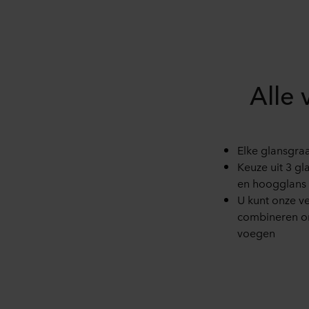
Alle
Elke glansgraa
Keuze uit 3 g
en hoogglans
U kunt onze v
combineren om
voegen