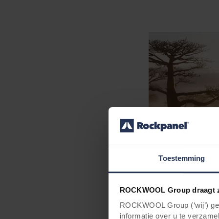
Toestemming
ROCKWOOL Group draagt z
ROCKWOOL Group (‘wij’) gebr
informatie over u te verzamel