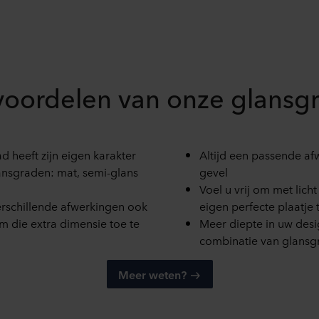
 voordelen van onze glansg
d heeft zijn eigen karakter
Altijd een passende af
lansgraden: mat, semi-glans
gevel
Voel u vrij om met lich
erschillende afwerkingen ook
eigen perfecte plaatje 
 die extra dimensie toe te
Meer diepte in uw des
combinatie van glansg
Meer weten?