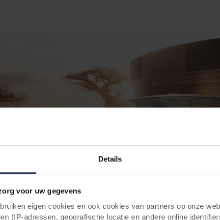
Details
org voor uw gegevens
uiken eigen cookies en ook cookies van partners op onze webs
en (IP-adressen, geografische locatie en andere online identifier