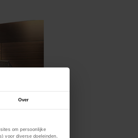
Over
ites om persoonlijke
s) voor diverse doeleinden.