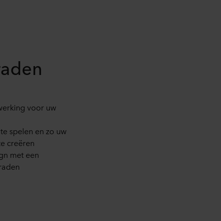
raden
werking voor uw
t te spelen en zo uw
te creëren
ign met een
raden