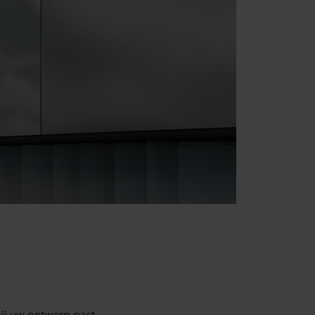
ij uw ontwerp past,