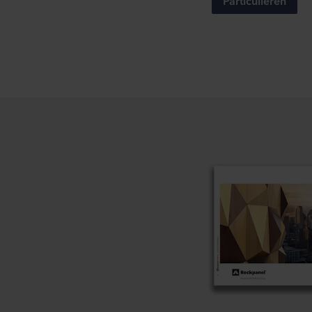
U kunt uw toestemming op elk
Over ons gebruik van cookie
in onze
Privacy statements
voor uw persoonsgegevens.