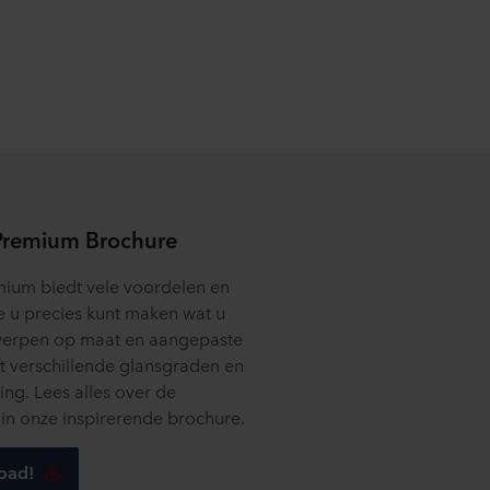
raan de website te klikken.
rking van persoonsgegevens
ingsverantwoordelijke is
Premium Brochure
ium biedt vele voordelen en
 u precies kunt maken wat u
werpen op maat en aangepaste
t verschillende glansgraden en
ing. Lees alles over de
in onze inspirerende brochure.
load!