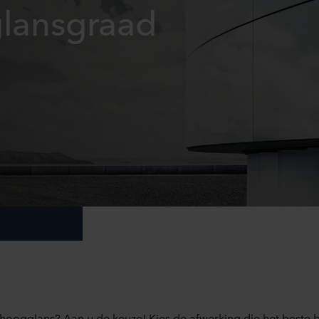
glansgraad
 hoogglans? Aan u de keuze! Kies de afwerking die het beste b