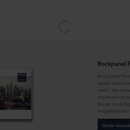
 moment intrekken of wijzigen door op het cookie-icoontje onde
s kunt u meer lezen in de rubriek ‘Over ons’, en over de verwe
. Daarin staat ook welk specifiek ROCKWOOL-bedrijf de verwerk
Rockpanel 
Rockpanel Prem
opties waarmee
zoekt. Van ont
maatvoering to
blinde bevestig
mogelijkheden 
Gratis down