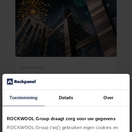
Brandveiligheid
Euroklasse A2 gevelbekleding –
Rockpanel Premium is van nature
brandveilig
Toestemming
Details
Over
Als het om mensenlevens gaat, kan het niet
veilig genoeg zijn. Onze van nature
brandveilige gevelpanelen zijn een
ROCKWOOL Group draagt zorg voor uw gegevens
verantwoorde keuze.
ROCKWOOL Group (‘wij’) gebruiken eigen cookies en