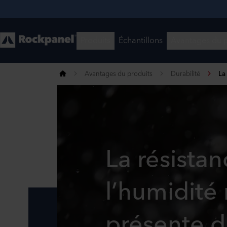
Avantages du produits
Durabilité
La
La résistan
l’humidité
présente d