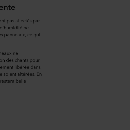
sente
nt pas affectés par
 d’humidité ne
es panneaux, ce qui
nneaux ne
ion des chants pour
ctement libérée dans
 soient altérées. En
restera belle