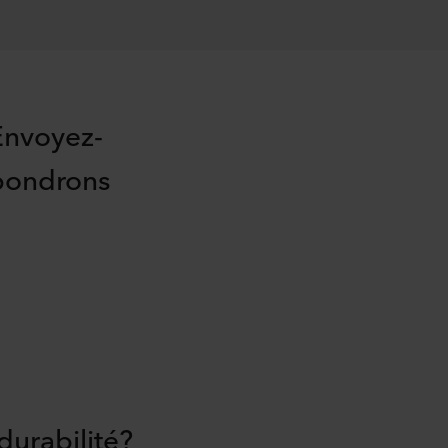
Envoyez-
épondrons
durabilité?