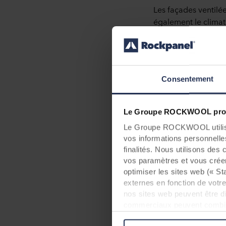
Les façades ventilé
également le climat
sur le bâtiment ain
conçue et bien const
en l’occurrence d’év
Consentement
Le Groupe ROCKWOOL prot
Le Groupe ROCKWOOL utilise 
vos informations personnelles 
finalités. Nous utilisons de
vos paramètres et vous créer
optimiser les sites web (« Sta
externes en fonction de votre
nos sites web peuvent être d
commerciaux peuvent combiner
qu’ils auraient collectées par