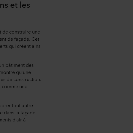
s et les
t de construire une
ment de façade. Cet
rts qui créent ainsi
un bâtiment des
démontré qu’une
es de construction.
git comme une
porer tout autre
nte dans la façade
ents d’air à