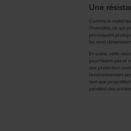
Une résista
Comme le matériau d
l’humidité, ce qui 
provoquent pratiqu
les rend dimensionn
En outre, cette rési
pourrissent pas et 
une protection cont
l’environnement san
tant que propriétai
pendant des années