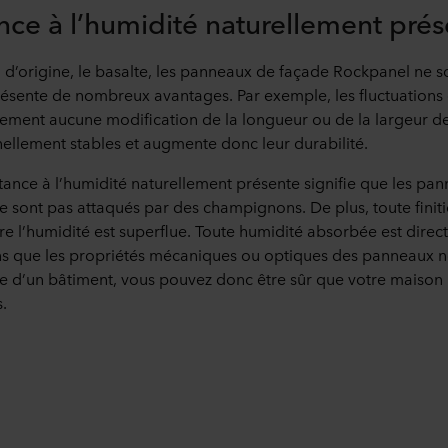
nce à l’humidité naturellement pré
’origine, le basalte, les panneaux de façade Rockpanel ne so
présente de nombreux avantages. Par exemple, les fluctuations
ement aucune modification de la longueur ou de la largeur d
ellement stables et augmente donc leur durabilité.
stance à l’humidité naturellement présente signifie que les pa
ne sont pas attaqués par des champignons. De plus, toute finit
re l’humidité est superflue. Toute humidité absorbée est dire
s que les propriétés mécaniques ou optiques des panneaux ne
re d’un bâtiment, vous pouvez donc être sûr que votre maison 
.