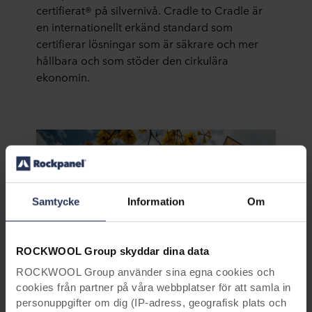
certifierat® på silvernivå. Cradle to Cradle är
en internationellt erkänd standard som
certifierar lösningar som är säkrare och mer
hållbara och som stöder den cirkulära
ekonomin.
Samtycke
Information
Om
ROCKWOOL Group skyddar dina data
ROCKWOOL Group använder sina egna cookies och
cookies från partner på våra webbplatser för att samla in
Referensprojekt med Rockpanel Woods
personuppgifter om dig (IP-adress, geografisk plats och