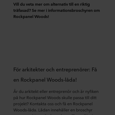
har
i
Alla
är
Vill du veta mer om alternativ till en riktig
sina
produktionsprocessen.
material
enkelt
träfasad? Se mer i informationsbroschyren om
egna
Aspekter
har
jämfört
Rockpanel Woods!
egenskaper
som
unika
med
vad
materialets
brandvärden
underhåll
gäller
förväntade
och
av
utseende,
livslängd
antänds
äkta
färg,
spelar
vid
trä.
tjocklek
också
olika
Det
och
in.
temperaturer.
finns
storlek.
Håller
dock
För arkitekter och entreprenörer: Få
det
skillnader
formen
i
en Rockpanel Woods-låda!
under
hur
en
de
Är du arkitekt eller entreprenör och är nyfiken
längre
olika
på hur Rockpanel Woods skulle passa till ditt
tid
materialen
projekt? Kontakta oss och få en Rockpanel
eller
bearbetas.
Woods-låda. Lådan innehåller en broschyr
försämras
Vissa