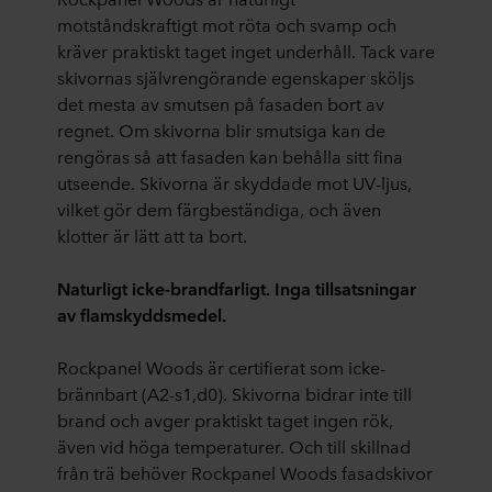
motståndskraftigt mot röta och svamp och
kräver praktiskt taget inget underhåll. Tack vare
skivornas självrengörande egenskaper sköljs
det mesta av smutsen på fasaden bort av
regnet. Om skivorna blir smutsiga kan de
rengöras så att fasaden kan behålla sitt fina
utseende. Skivorna är skyddade mot UV-ljus,
vilket gör dem färgbeständiga, och även
klotter är lätt att ta bort.
Naturligt icke-brandfarligt. Inga tillsatsningar
av flamskyddsmedel.
Rockpanel Woods är certifierat som icke-
brännbart (A2-s1,d0). Skivorna bidrar inte till
brand och avger praktiskt taget ingen rök,
även vid höga temperaturer. Och till skillnad
från trä behöver Rockpanel Woods fasadskivor