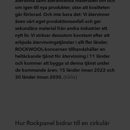
återvinna samt återanvända materialen om och
om igen till nya produkter, utan att kvaliteten
går förlorad. Och inte bara det: Vi återvinner
även vårt eget produktionsavfall och ger
sekundära material från andra industrier ett
nytt liv. Vi strävar dessutom konstant efter att
erbjuda återvinningstjänster i allt fler länder.
ROCKWOOL-koncernen tillhandahåller en
heltäckande tjänst för återvinning i 11 länder
och kommer att bygga ut denna tjänst under
de kommande åren: 15 länder innan 2022 och
30 länder innan 2030.
(
Källa
)
Hur Rockpanel bidrar till en cirkulär