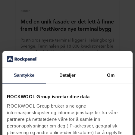
Kontor
Med en unik fasade er det lett å finne
frem til PostNords nye terminalbygg
PostNords nyeste terminal ligger i Helsingborg i
Sverige. Terminalen på 18 000 kvadratmeter ble
bygget for å dekke behovene i den stadig
økende netthandelen, og vil kombinere alle
post- og pakketjenester under ett tak. For å
gjenspeile PostNords skandinaviske
Samtykke
Detaljer
Om
bedriftskultur og forbedre orienteringen og den
visuelle påvirkningen, valgte det svenske
arkitektfirmaet JKAB Arkitekter å pryde
inngangen med slitesterke Rockpanel Woods
ROCKWOOL Group ivaretar dine data
fasadekledninger.
ROCKWOOL Group bruker sine egne
informasjonskapsler og informasjonskapsler fra våre
Les mer
partnere på nettstedene våre for å samle inn
personopplysninger om deg (IP-adresser, geografisk
plassering og andre online-identifikatorer) for å oppfylle