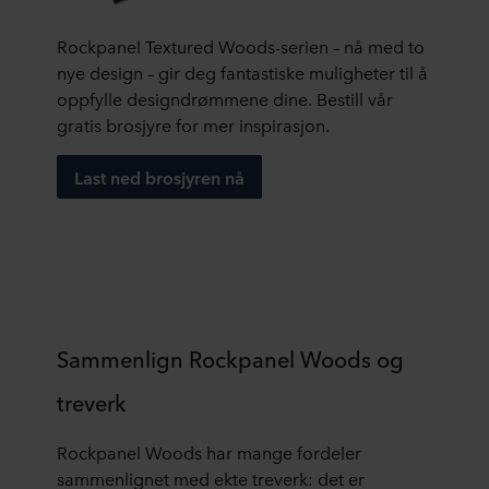
umulig
og
graffiti
å
brannsikkerheten
kan
Rockpanel Textured Woods-serien – nå med to
skille
til
fjernes.
nye design – gir deg fantastiske muligheter til å
fra
stein.
oppfylle designdrømmene dine. Bestill vår
ekte
gratis brosjyre for mer inspirasjon.
treverk.
Last ned brosjyren nå
Sammenlign Rockpanel Woods og
treverk
Rockpanel Woods har mange fordeler
sammenlignet med ekte treverk: det er