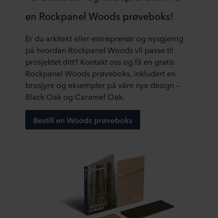
som
behov
Materialet
bearbeide
har
byggemateriale.
en Rockpanel Woods prøveboks!
for
er
som
en
Rockpanel
å
ufølsomt
tre –
samlet
Woods
Er du arkitekt eller entreprenør og nysgjerrig
tilsette
for
uten
levetid
er
på hvordan Rockpanel Woods vil passe til
kjemiske
fuktighet
behov
på
derimot
prosjektet ditt? Kontakt oss og få en gratis
brannhemmende
og
for
50
et
Rockpanel Woods prøveboks, inkludert en
midler.
utvider
spesialutstyr.
år,
naturprodukt
brosjyre og eksempler på våre nye design –
Rockpanel
seg
Takket
uten
produsert
Black Oak og Caramel Oak.
Woods
ikke
være
råte
av
A2-
eller
den
eller
naturlig
Bestill en Woods prøveboks
plater
krymper
lave
delaminering,
basalt.
kan
ikke,
vekten
og
Jorden
trygt
selv
er
er
skaper
brukes
ved
de
praktisk
mye
i
store
svært
talt
mer
høyhus
endringer
enkle
vedlikeholdsfrie.
av
og
i
å
Siden
denne
høyrisikobygninger,
temperatur
håndtere
alle
vulkanske
da
og
og
Rockpanel