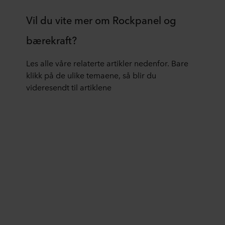
om vår bruk av informasjonskapsler nederst på nettsiden
vår og om vår behandling av personopplysninger i vår
Vil du vite mer om Rockpanel og
personvernerklæring
, inkludert hvilket spesifikt
ROCKWOOL-selskap som er behandlingsansvarlig for
bærekraft?
dine personopplysninger.
Les alle våre relaterte artikler nedenfor. Bare
klikk på de ulike temaene, så blir du
videresendt til artiklene