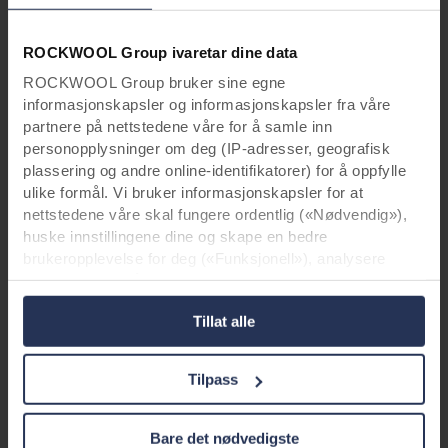
ROCKWOOL Group ivaretar dine data
Brannsikkerhet møter design
ROCKWOOL Group bruker sine egne
Rockpanel A2 plater (Euroclass A2-s1, d0) –
informasjonskapsler og informasjonskapsler fra våre
Fasadeplater.
partnere på nettstedene våre for å samle inn
Vil du vite mer om brannsikkerhet? Her er alt
personopplysninger om deg (IP-adresser, geografisk
plassering og andre online-identifikatorer) for å oppfylle
du trenger å vite om brannsikkerhet og fasader
ulike formål. Vi bruker informasjonskapsler for at
nettstedene våre skal fungere ordentlig («Nødvendig»),
Les mer!
huske innstillingene dine og skape en bedre
brukeropplevelse for deg («Funksjonell»), analysere
atferden din for å optimalisere nettstedene («Statistisk»)
og målrette innholdet og annonsene våre på sosiale
Tillat alle
medier og eksterne nettsteder basert på atferden din på
nettstedene våre («Markedsføring»). Informasjon om din
bruk av våre nettsteder kan bli delt med våre partnere
Tilpass
innen sosiale medier, annonsering og analyse. Våre
forretningspartnere kan kombinere disse dataene med
annen informasjon som er gitt til dem tidligere, eller som
Bare det nødvedigste