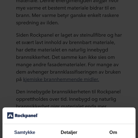
materiale. Denne energimengden avgjør hvor
mye varme et bestemt materiale bidrar til en
brann. Mer varme betyr ganske enkelt raskere
spredning av ilden.
Siden Rockpanel er laget av steinullfibre og har
et svært lavt innhold av brennbart materiale,
har dette materialet en naturlig innebygd
brannsikkerhet. Det samme kan ikke sies om
mange andre fasadematerialer. For mange av
dem avhenger brannklassifiseringen av bruken
på
kjemiske brannhemmende midler.
Den innebygde brannsikkerheten til Rockpanel
opprettholdes over tid. Innebygd og naturlig
brannsikkerhet gjør materialet enda mer
fremtidsrettet og bærekraftig.
Samtykke
Detaljer
Om