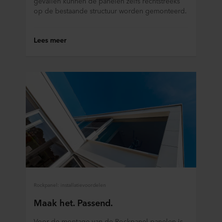
gevallen kunnen de panelen zelfs rechtstreeks
gegevensoverdracht plaatsvindt, ondanks dat het
op de bestaande structuur worden gemonteerd.
beschermingsniveau in het derde land mogelijk niet gelijk
is aan dat in de EU/EER.
Lees meer
Hieronder vindt u meer informatie over de doeleinden,
algemene beschrijvingen van de verzamelde informatie,
wie elke cookie plaatst, links naar het privacybeleid van
onze potentiële partners en hoe lang elke cookie op uw
apparatuur wordt opgeslagen. Indien u niet wilt dat onze
website cookies op uw computer kan opslaan, kunt u dat
aangeven in de cookiemelding die u te zien krijgt bij het
eerste bezoek aan onze website. U kunt verder zelf
bepalen voor welke doeleinden cookies mogen worden
gebruikt en dus informatie over u mag worden verwerkt
via cookies op onze websites.
U kunt uw toestemming op elk moment intrekken of
Rockpanel: installatievoordelen
wijzigen door op het cookie-icoontje onderaan de website
Maak het. Passend.
te klikken.
Voor de montage van de Rockpanel-panelen is