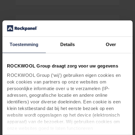
Toestemming
Details
Over
ROCKWOOL Group draagt zorg voor uw gegevens
ROCKWOOL Group (‘wij’) gebruiken eigen cookies en
ook cookies van partners op onze websites om
Volg de natuur, in elke vorm
persoonlijke informatie over u te verzamelen (IP-
Rockpanel panelen buigen
adressen, geografische locatie en andere online
identifiers) voor diverse doeleinden. Een cookie is een
Welk idee je ook hebt, met Rockpanel
klein tekstbestand dat bij het eerste bezoek op een
gevelplaten geef je het de gewenste vorm.
website wordt opgeslagen op het device (elektronisch
apparaat) van de bezoeker. Wij gebruiken cookies om
onze websites goed te laten functioneren
Lees meer
(‘Noodzakelijke’), om uw instellingen te onthouden en uw