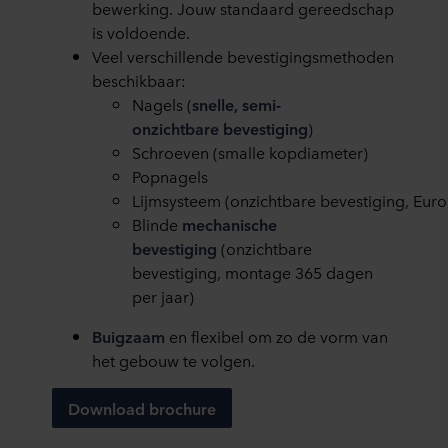
bewerking.
Jouw
standaard gereedschap
is voldoende.
V
eel verschillende bevestigingsmethoden
beschikbaar
:
N
agels
(
snelle, semi-
onzichtbare bevestiging
)
Schroeven
(
smal
le
kopdiameter
)
Popnagels
Lijmsysteem
(
onzichtbare
bevestigi
ng,
Euro
Blinde
mechanische
bevestiging
(
onzichtbare
bevestiging,
montage
365
dagen
per j
aar
)
B
uigzaam
en flexibel om
zo
de vorm van
het gebouw te vo
lgen
.
Download brochure