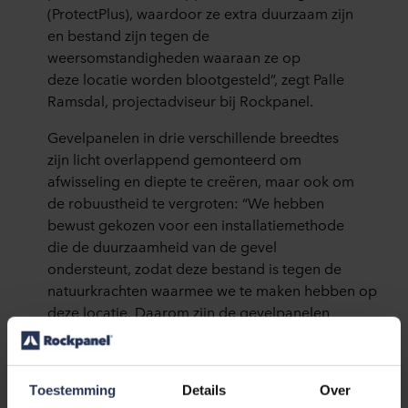
(ProtectPlus), waardoor ze extra duurzaam zijn
en bestand zijn tegen de
weersomstandigheden waaraan ze op
deze locatie worden blootgesteld”, zegt Palle
Ramsdal, projectadviseur bij Rockpanel.
Gevelpanelen in drie verschillende breedtes
zijn licht overlappend gemonteerd om
afwisseling en diepte te creëren, maar ook om
de robuustheid te vergroten: “We hebben
bewust gekozen voor een installatiemethode
die de duurzaamheid van de gevel
ondersteunt, zodat deze bestand is tegen de
natuurkrachten waarmee we te maken hebben op
deze locatie. Daarom zijn de gevelpanelen
steeds gemonteerd met een kleine overlap. De
installatie is ter plaatse uitgevoerd. Dat
Rockpanel gevelpanelen gemakkelijk te
Toestemming
Details
Over
verwerken en te hanteren zijn, maakte de