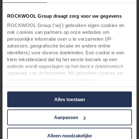
installatie zeker efficiëntier”, besluit
Martin Sørensen.
ROCKWOOL Group draagt zorg voor uw gegevens
ROCKWOOL Group (‘wij’) gebruiken eigen cookies en
ook cookies van partners op onze websites om
persoonlijke informatie over u te verzamelen (IP-
Share
adressen, geografische locatie en andere online
identifiers) voor diverse doeleinden. Een cookie is een
Projectinformatie
klein tekstbestand dat bij het eerste bezoek op een
website wordt opgeslagen op het device (elektronisch
apparaat) van de bezoeker. Wij gebruiken cookies om
Project:
Kantoor Molslinjen
onze websites goed te laten functioneren
Type project:
Nieuwbouw
(‘Noodzakelijke’), om uw instellingen te onthouden en uw
Address:
Færgevej 7A, 8000
gebruikerservaring te verbeteren (‘Functionele’), om uw
Aarhus, Denemarken
Alles toestaan
gedrag te analyseren en op basis daarvan de websites te
Producten:
Rockpanel Woods - Ebony Granite,
optimaliseren (‘Statistische’), en om onze content en
Ebony Limestone & Ebony Slate
advertenties op sociale media en externe websites af te
Aanpassen
Voltooid:
2021
stemmen op uw gedrag op onze websites (‘Marketing’).
Architect
: JYTAS
Functionele cookies plaatsen we altijd. Deze zijn namelijk
Aannemer:
JYTAS
noodzakelijk om de website goed te laten werken en
Alleen noodzakelijke