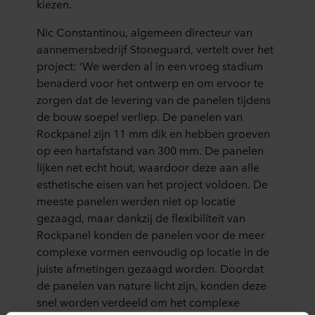
kiezen.
Nic Constantinou, algemeen directeur van
aannemersbedrijf Stoneguard, vertelt over het
project: ‘We werden al in een vroeg stadium
benaderd voor het ontwerp en om ervoor te
zorgen dat de levering van de panelen tijdens
de bouw soepel verliep. De panelen van
Rockpanel zijn 11 mm dik en hebben groeven
op een hartafstand van 300 mm. De panelen
lijken net echt hout, waardoor deze aan alle
esthetische eisen van het project voldoen. De
meeste panelen werden niet op locatie
gezaagd, maar dankzij de flexibiliteit van
Rockpanel konden de panelen voor de meer
complexe vormen eenvoudig op locatie in de
juiste afmetingen gezaagd worden. Doordat
de panelen van nature licht zijn, konden deze
snel worden verdeeld om het complexe