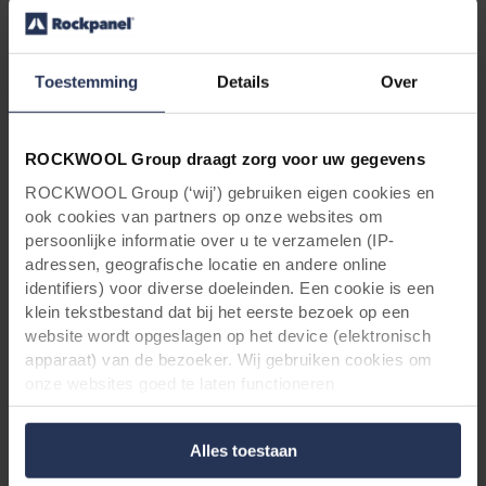
gebouw.”
Toestemming
Details
Over
Het ultieme gevelsysteem
ROCKWOOL Group draagt zorg voor uw gegevens
ROCKWOOL Group (‘wij’) gebruiken eigen cookies en
De gevels werden bevestigd aan een betonnen
ook cookies van partners op onze websites om
frame met op maat gemaakte Protec SFS
persoonlijke informatie over u te verzamelen (IP-
systeemvulling, die Stoneguard zelf ontwerpt
adressen, geografische locatie en andere online
en produceert. Bij het project werd ook
identifiers) voor diverse doeleinden. Een cookie is een
gebruikgemaakt van FSI spouwmuren en
klein tekstbestand dat bij het eerste bezoek op een
ROCKWOOL Duo Slab® isolatie, die
website wordt opgeslagen op het device (elektronisch
uitstekende thermische en akoestische
apparaat) van de bezoeker. Wij gebruiken cookies om
waarden biedt en de Europese brandklasse A1
onze websites goed te laten functioneren
heeft. Samen met de A2 panelen van
(‘Noodzakelijke’), om uw instellingen te onthouden en uw
Rockpanel en de aluminium onderconstructie
gebruikerservaring te verbeteren (‘Functionele’), om uw
Alles toestaan
voldoet deze gevel aan alle
gedrag te analyseren en op basis daarvan de websites te
optimaliseren (‘Statistische’), en om onze content en
brandveiligheidseisen. De panelen van