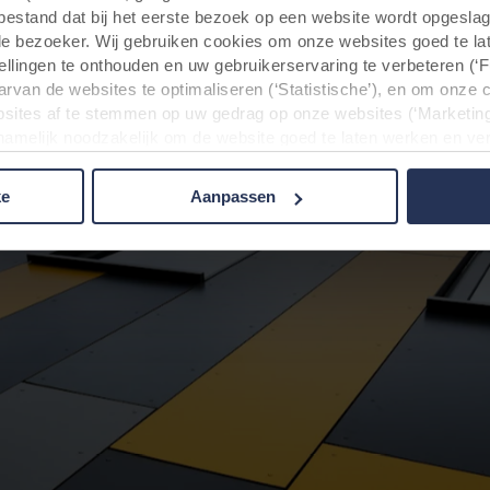
rdiepingen, vormen ze één geheel. De willekeurige grijstint
tbestand dat bij het eerste bezoek op een website wordt opgesla
et oranje/geel zorgt voor mooie kleuraccenten.“
de bezoeker. Wij gebruiken cookies om onze websites goed te la
tellingen te onthouden en uw gebruikerservaring te verbeteren (‘
arvan de websites te optimaliseren (‘Statistische’), en om onze 
sites af te stemmen op uw gedrag op onze websites (‘Marketing
n namelijk noodzakelijk om de website goed te laten werken en v
 voor het doel waarvoor deze persoonsgegevens worden ingevul
buiten uw zichtsveld. Daarom vragen wij altijd uw toestemming
ke
Aanpassen
 gebruik van onze websites kan worden verstrekt aan onze social
deze gegevens combineren met andere informatie die in het verle
basis van uw gebruik van hun diensten. Deze partners kunnen gev
Verenigde Staten. Door cookies te accepteren, erkent u ook da
beschermingsniveau in het derde land mogelijk niet gelijk is aan
matie over de doeleinden, algemene beschrijvingen van de verzam
t privacybeleid van onze potentiële partners en hoe lang elke co
lt dat onze website cookies op uw computer kan opslaan, kunt u 
rijgt bij het eerste bezoek aan onze website. U kunt verder zelf
rden gebruikt en dus informatie over u mag worden verwerkt vi