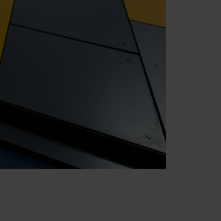
raan de website te klikken.
rking van persoonsgegevens
ingsverantwoordelijke is