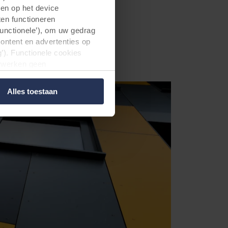
en maken de gevels
gen op het device
ten functioneren
Functionele’), om uw gedrag
content en advertenties op
’). Functionele cookies
erwerken geen
d. Niet-functionele cookies
 voor wij deze cookies
Alles toestaan
 media-, advertentie- en
den aan hen is verstrekt of
estigd zijn in onveilige
t deze gegevensoverdracht
 dat in de EU/EER.
elde informatie, wie elke
okie op uw apparatuur wordt
dat aangeven in de
 bepalen voor welke
a cookies op onze websites.