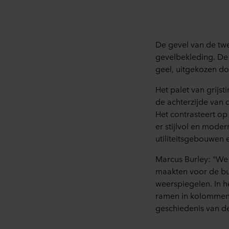
De gevel van de t
gevelbekleding. De
geel, uitgekozen d
Het palet van grijst
de achterzijde van 
Het contrasteert o
er stijlvol en moder
utiliteitsgebouwen e
Marcus Burley: "We 
maakten voor de bu
weerspiegelen. In 
ramen in kolommen t
geschiedenis van de