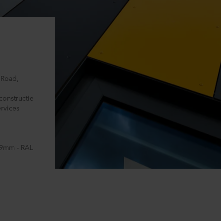
 moment intrekken of wijzigen door op het cookie-icoontje onde
s kunt u meer lezen in de rubriek ‘Over ons’, en over de verwe
. Daarin staat ook welk specifiek ROCKWOOL-bedrijf de verwerk
 Road,
constructie
rvices
 9mm - RAL