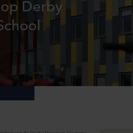
 op Derby
School
derdeel van de Derby Diocesan Academy