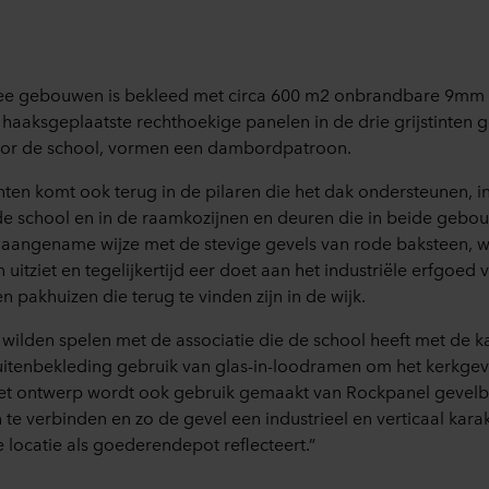
wee gebouwen is bekleed met circa 600 m2 onbrandbare 9mm
 haaksgeplaatste rechthoekige panelen in de drie grijstinten
oor de school, vormen een dambordpatroon.
inten komt ook terug in de pilaren die het dak ondersteunen, i
de school en in de raamkozijnen en deuren die in beide gebou
p aangename wijze met de stevige gevels van rode baksteen, 
n uitziet en tegelijkertijd eer doet aan het industriële erfgoed
n pakhuizen die terug te vinden zijn in de wijk.
wilden spelen met de associatie die de school heeft met de k
itenbekleding gebruik van glas-in-loodramen om het kerkgev
het ontwerp wordt ook gebruik gemaakt van Rockpanel gevel
e verbinden en zo de gevel een industrieel en verticaal kara
 locatie als goederendepot reflecteert.”