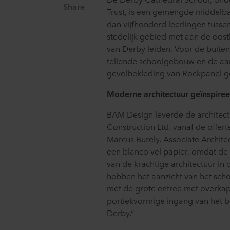
Share
Trust, is een gemengde middelba
dan vijfhonderd leerlingen tussen
stedelijk gebied met aan de oostk
van Derby leiden. Voor de buite
tellende schoolgebouw en de a
gevelbekleding van Rockpanel ge
Moderne architectuur geïnspiree
BAM Design leverde de archite
Construction Ltd. vanaf de offert
Marcus Burely, Associate Archite
een blanco vel papier, omdat de
van de krachtige architectuur i
hebben het aanzicht van het sch
met de grote entree met overkapp
portiekvormige ingang van het 
Derby.”