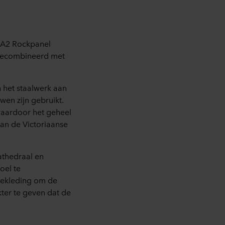
 A2 Rockpanel
 gecombineerd met
n het staalwerk aan
wen zijn gebruikt.
waardoor het geheel
 van de Victoriaanse
athedraal en
oel te
bekleding om de
kter te geven dat de