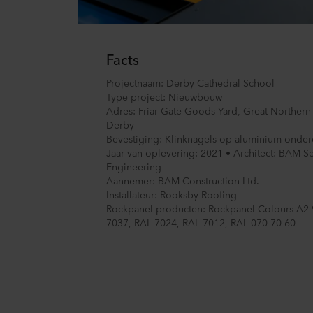
U kunt uw toestemming op elk
Over ons gebruik van cookie
in onze
Privacy statements
Facts
voor uw persoonsgegevens.
Projectnaam: Derby Cathedral School
Type project: Nieuwbouw
Adres: Friar Gate Goods Yard, Great Northern
Derby
Bevestiging: Klinknagels op aluminium onder
Jaar van oplevering: 2021 • Architect: BAM Se
Engineering
Aannemer: BAM Construction Ltd.
Installateur: Rooksby Roofing
Rockpanel producten: Rockpanel Colours A2
7037, RAL 7024, RAL 7012, RAL 070 70 60