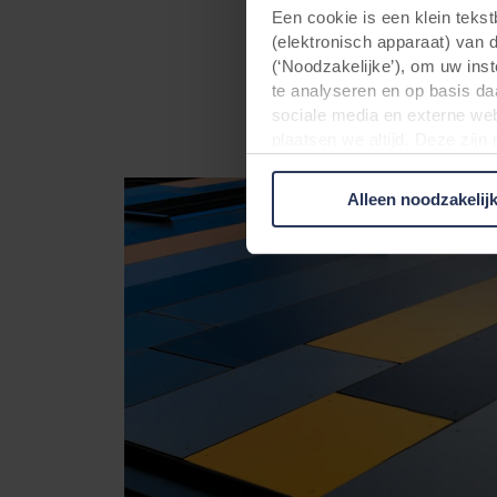
en over meerdere ve
Een cookie is een klein teks
extra levendig en h
(elektronisch apparaat) van 
(‘Noodzakelijke’), om uw ins
te analyseren en op basis da
sociale media en externe web
plaatsen we altijd. Deze zij
persoonsgegevens anders dan
verwerken persoonsgegevens 
Alleen noodzakelij
plaatsen. Informatie over uw
analysepartners. Zij kunnen 
die zij hebben verzameld op 
derde landen, waaronder de 
plaatsvindt, ondanks dat het 
Hieronder vindt u meer infor
cookie plaatst, links naar he
opgeslagen. Indien u niet wi
cookiemelding die u te zien k
doeleinden cookies mogen wo