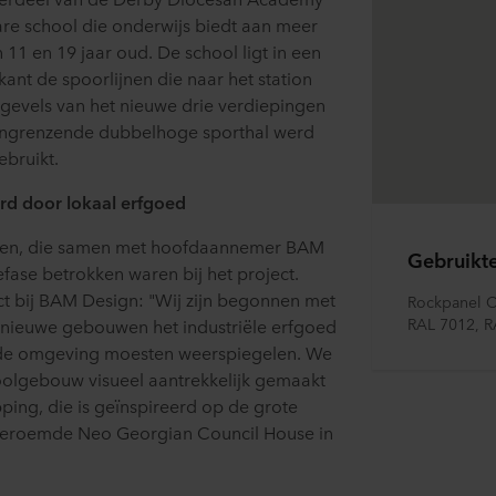
re school die onderwijs biedt aan meer
 11 en 19 jaar oud. De school ligt in een
ant de spoorlijnen die naar het station
ngevels van het nieuwe drie verdiepingen
angrenzende dubbelhoge sporthal werd
bruikt.
rd door lokaal erfgoed
cten, die samen met hoofdaannemer BAM
Gebruikt
efase betrokken waren bij het project.
ct bij BAM Design: "Wij zijn begonnen met
Rockpanel C
RAL 7012, R
 nieuwe gebouwen het industriële erfgoed
n de omgeving moesten weerspiegelen. We
oolgebouw visueel aantrekkelijk gemaakt
ing, die is geïnspireerd op de grote
beroemde Neo Georgian Council House in