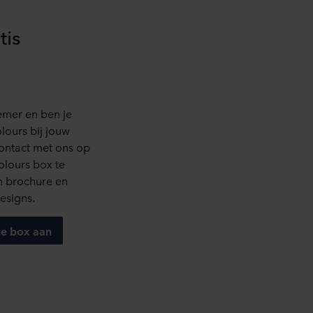
tis
emer en ben je
ours bij jouw
ontact met ons op
olours box te
en brochure en
esigns.
le box aan