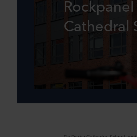
Rockpanel
Cathedral 
De Derby Cathedral School, on