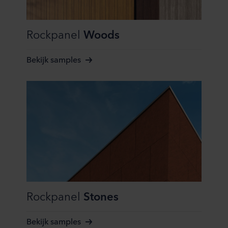
diensten. Deze partners kunnen gevestigd zijn in
onveilige derde landen, waaronder de Verenigde Staten.
Door cookies te accepteren, erkent u ook dat deze
Rockpanel
Woods
gegevensoverdracht plaatsvindt, ondanks dat het
beschermingsniveau in het derde land mogelijk niet gelijk
Bekijk samples
is aan dat in de EU/EER.
Hieronder vindt u meer informatie over de doeleinden,
algemene beschrijvingen van de verzamelde informatie,
wie elke cookie plaatst, links naar het privacybeleid van
onze potentiële partners en hoe lang elke cookie op uw
apparatuur wordt opgeslagen. Indien u niet wilt dat onze
website cookies op uw computer kan opslaan, kunt u dat
aangeven in de cookiemelding die u te zien krijgt bij het
eerste bezoek aan onze website. U kunt verder zelf
bepalen voor welke doeleinden cookies mogen worden
gebruikt en dus informatie over u mag worden verwerkt
Rockpanel
Stones
via cookies op onze websites.
U kunt uw toestemming op elk moment intrekken of
Bekijk samples
wijzigen door op het cookie-icoontje onderaan de website