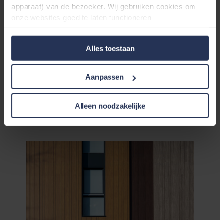
apparaat) van de bezoeker. Wij gebruiken cookies om
onze websites goed te laten functioneren
(‘Noodzakelijke’), om uw instellingen te onthouden en uw
gebruikerservaring te verbeteren (‘Functionele’), om uw
Alles toestaan
gedrag te analyseren en op basis daarvan de websites te
optimaliseren (‘Statistische’), en om onze content en
advertenties op sociale media en externe websites af te
Aanpassen
stemmen op uw gedrag op onze websites (‘Marketing’).
Rockpanel
Metals
Functionele cookies plaatsen we altijd. Deze zijn namelijk
noodzakelijk om de website goed te laten werken en
Alleen noodzakelijke
verwerken geen persoonsgegevens anders dan voor het
Bekijk samples
doel waarvoor deze persoonsgegevens worden ingevuld.
Niet-functionele cookies verwerken persoonsgegevens
buiten uw zichtsveld. Daarom vragen wij altijd uw
toestemming voor wij deze cookies plaatsen. Informatie
over uw gebruik van onze websites kan worden verstrekt
aan onze social media-, advertentie- en analysepartners.
Zij kunnen deze gegevens combineren met andere
informatie die in het verleden aan hen is verstrekt of die
zij hebben verzameld op basis van uw gebruik van hun