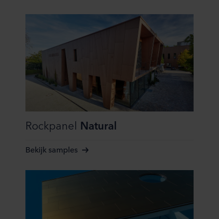
te klikken.
Over ons gebruik van cookies kunt u meer lezen in de
rubriek ‘Over ons’, en over de verwerking van
persoonsgegevens in onze
Privacy statements
. Daarin
staat ook welk specifiek ROCKWOOL-bedrijf de
verwerkingsverantwoordelijke is voor uw
persoonsgegevens.
Rockpanel
Natural
Bekijk samples