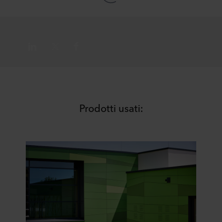
Potete revocare il vostro consenso o modificarlo in
qualsiasi momento facendo clic sull'icona dei cookie in
fondo al sito web. Ulteriori informazioni sull'utilizzo dei
cookie e sul trattamento dei dati personali da parte nostra
sono disponibili rispettivamente nella sezione
"Informazioni su" e nella nostra Informativa sulla
privacy
,
con l'indicazione della specifica azienda ROCKWOOL
responsabile del trattamento dei dati personali.
Prodotti usati: