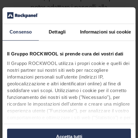
poter adattare i pannelli alla
geometria curvilinea della struttura.
Anche la consulenza offerta da
Consenso
Dettagli
Informazioni sui cookie
Rockpanel e la fantastica
collaborazione con l’azienda hanno
contribuito alla buona riuscita del
Il Gruppo ROCKWOOL si prende cura dei vostri dati
progetto. - Architetto di progetto
Il Gruppo ROCKWOOL utilizza i propri cookie e quelli dei
Michele Zecchini
nostri partner sui nostri siti web per raccogliere
informazioni personali sull'utente (indirizzi IP,
geolocalizzazione e altri identificatori online) al fine di
soddisfare vari scopi. Utilizziamo i cookie per il corretto
funzionamento dei nostri siti web ("Necessario"), per
ricordare le impostazioni dell'utente e creare una migliore
esperienza utente ("Funzionale"), per analizzare il vostro
comportamento e ottimizzare i siti web ("Statistico") e per
indirizzare i nostri contenuti e annunci sui social media e
sui siti web esterni in base al vostro comportamento sui
Accetta tutti
nostri siti web ("Marketing "). Le informazioni sull'utilizzo