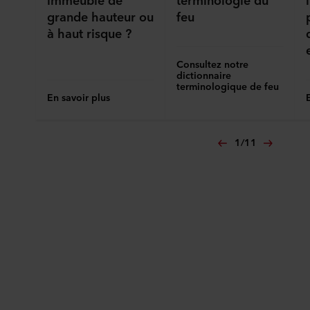
cookie en bas du site web. Consultez la section « À
grande hauteur ou
feu
propos » pour en savoir plus sur notre utilisation des
à haut risque ?
cookies et notre
Déclaration de confidentialité
pour
connaître notre traitement des données personnelles,
Consultez notre
incluant l’identification de la société ROCKWOOL qui est
dictionnaire
responsable du traitement de vos données personnelles.
terminologique de feu
En savoir plus
1
/
11