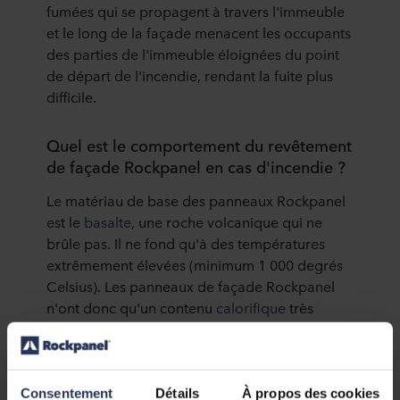
fumées qui se propagent à travers l'immeuble
et le long de la façade menacent les occupants
des parties de l'immeuble éloignées du point
de départ de l'incendie, rendant la fuite plus
difficile.
Quel est le comportement du revêtement
de façade Rockpanel en cas d'incendie ?
Le matériau de base des panneaux Rockpanel
est le
basalte
, une roche volcanique qui ne
brûle pas. Il ne fond qu'à des températures
extrêmement élevées (minimum 1 000 degrés
Celsius). Les panneaux de façade Rockpanel
n'ont donc qu'un contenu
calorifique
très
faible. Ce contenu calorifique provient de la
faible quantité de liant qui se décomposera en
cas d'incendie. Mais il ne brûlera pas grâce à la
fibre de laine de roche dans les panneaux. Le
Consentement
Détails
À propos des cookies