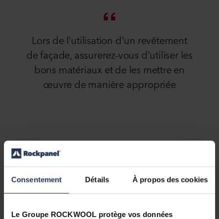
Lors de l'utilisation d'un revêtement
de façade, assurerez-vous d'utiliser les
bons matériaux et de les mettre en
œuvre de manière appropriée
Un revêtement de façade sûr
Pour se conformer aux normes les plus strictes
Consentement
en matière de sécurité incendie, les
Détails
À propos des cookies
matériaux
incombustibles
pour les revêtements de façade
(et les isolations) sont toujours le meilleur
Le Groupe ROCKWOOL protège vos données
choix. Installez-les toujours correctement,