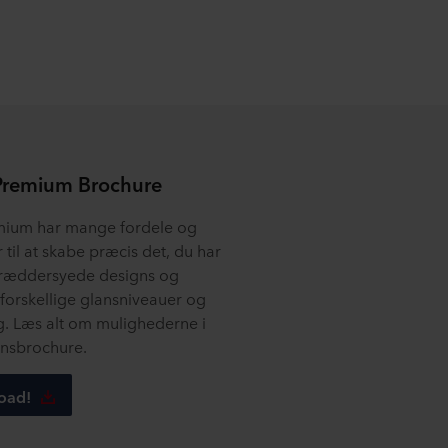
Premium Brochure
mium har mange fordele og
til at skabe præcis det, du har
skræddersyede designs og
 forskellige glansniveauer og
g. Læs alt om mulighederne i
onsbrochure.
load!