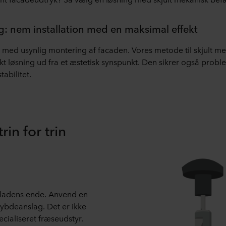
g: nem installation med en maksimal effekt
med usynlig montering af facaden. Vores metode til skjult me
ekt løsning ud fra et æstetisk synspunkt. Den sikrer også prob
tabilitet.
in for trin
i pladens ende. Anvend en
bdeanslag. Det er ikke
ialiseret fræseudstyr.