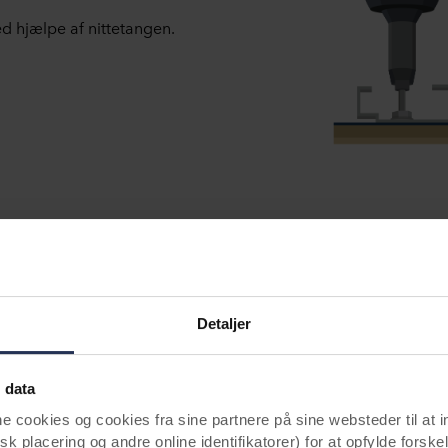
ed hjælpe af nittetangen.
Trin 4
Nu er du klar til at montere
underkonstruktionen.
Detaljer
 data
ookies og cookies fra sine partnere på sine websteder til at 
k placering og andre online identifikatorer) for at opfylde forskel