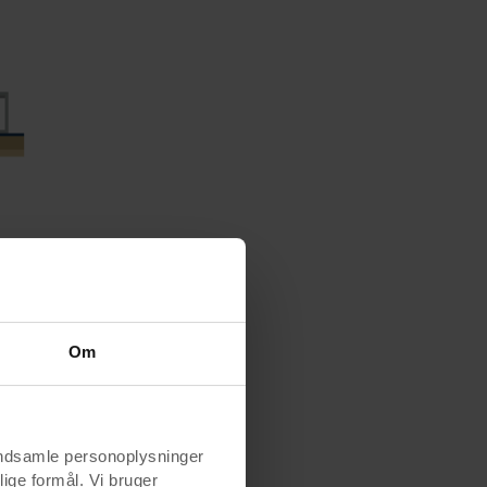
 pladen på
Om
indsamle personoplysninger
lige formål. Vi bruger