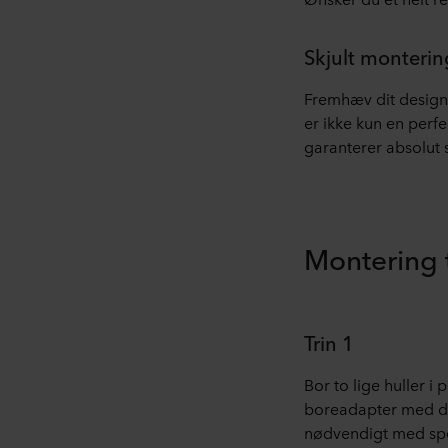
Skjult monterin
Fremhæv dit design 
er ikke kun en perf
garanterer absolut s
Montering tr
Trin 1
Bor to lige huller 
boreadapter med dy
nødvendigt med spec