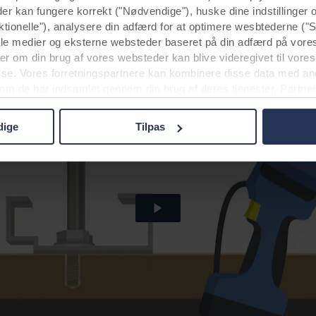
der kan fungere korrekt ("Nødvendige"), huske dine indstillinger
ktionelle"), analysere din adfærd for at optimere wesbtederne ("S
ale medier og eksterne websteder baseret på din adfærd på vore
r om din brug af vores websteder kan blive videregivet til vores
yse. Vores forretningspartnere kan kombinere disse data med an
 som de har indsamlet gennem din brug af deres tjenester. Partner
r USA, og ved at acceptere cookies anerkender du også denne ov
elandet muligvis ikke er det samme som i EU/EØS.
dige
Tilpas
m formålene, generelle beskrivelser af de indsamlede oplysning
s potentielle partneres privatlivspolitikker og hvor længe hver en
eslutning, til hvilke formål vores websteder kan bruge cookies o
dit samtykke tilbage eller ændre det ved at klikke på cookie-iko
s i afsnittet "Om" og om vores behandling af personoplysninger
OCKWOOL-virksomhed, der er dataansvarlig for dine personoply