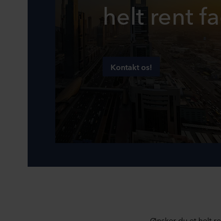
helt rent 
Kontakt os!
Ønsker du et helt r