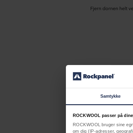
Fjern dornen helt v
Samtykke
ROCKWOOL passer på dine
ROCKWOOL bruger sine egne c
om dig (IP-adresser, geografis