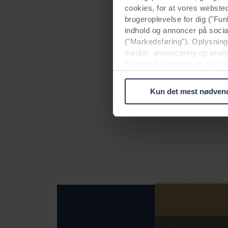
cookies, for at vores webste
brugeroplevelse for dig ("Fun
indhold og annoncer på soci
("Markedsføring"). Oplysninge
medier, annoncering og anal
tidligere har modtaget, eller
usikkert tredjeland, herunde
beskyttelsesniveauet i tredj
Kun det mest nødven
Nedenfor kan du læse mere o
enkelt cookie, links til vore
terminaludstyr. Det er din b
om dig via cookies.
Du kan til enhver tid trække 
mere om vores brug af cookie
herunder hvilken specifik R