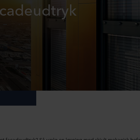
facadeudtryk
ent facadeudtryk? Så vælg en løsning med skjult mekanisk befæ