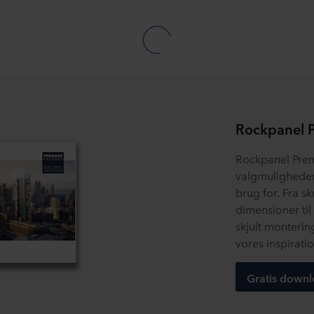
Rockpanel 
Rockpanel Pre
valgmuligheder 
brug for. Fra 
dimensioner til
skjult monterin
vores inspirati
Gratis down