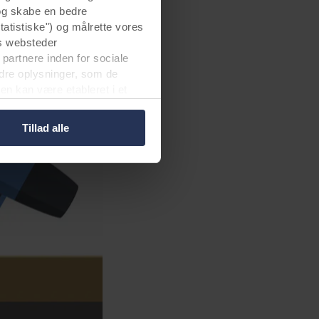
 og skabe en bedre
tatistiske") og målrette vores
s websteder
 partnere inden for sociale
dre oplysninger, som de
en kan være etableret i et
erførsel velvidende, at
Tillad alle
er, hvem der anbringer hver
kelt cookie gemmes på dit
g dermed behandle oplysninger
net nederst på webstedet. Læs
 i vores
Privatlivspolitik
,
sninger.