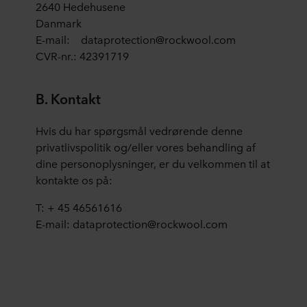
2640 Hedehusene
Danmark
Du kan til enhver tid trække dit samtykke tilbage eller
E-mail: dataprotection@rockwool.com
ændre det ved at klikke på cookie-ikonet nederst på
webstedet. Læs mere om vores brug af cookies i afsnittet
CVR-nr.: 42391719
"Om" og om vores behandling af personoplysninger i
vores
Privatlivspolitik
, herunder hvilken specifik
B. Kontakt
ROCKWOOL-virksomhed, der er dataansvarlig for dine
personoplysninger.
Hvis du har spørgsmål vedrørende denne
privatlivspolitik og/eller vores behandling af
dine personoplysninger, er du velkommen til at
kontakte os på:
T: + 45 46561616
E-mail: dataprotection@rockwool.com