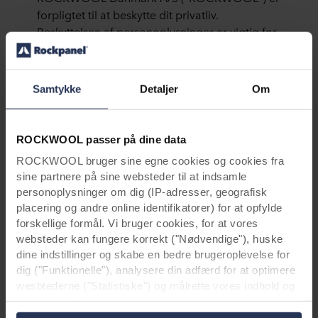
forpligtet til at beskytte dit privatliv.
Beskyttelsen af personoplysninger er vigtig for
os, og vi behandler kun personoplysninger i
overensstemmelse med de gældende
databeskyttelsesregler, herunder forordning
Samtykke
Detaljer
Om
(EU) 2016/679 om beskyttelse af fysiske
personer i forbindelse med behandling af
personoplysninger og om fri udveksling af
ROCKWOOL passer på dine data
sådanne oplysninger ("GDPR") og
ROCKWOOL bruger sine egne cookies og cookies fra
databeskyttelsesloven.
sine partnere på sine websteder til at indsamle
personoplysninger om dig (IP-adresser, geografisk
ROCKWOOL-koncernen har implementeret et
placering og andre online identifikatorer) for at opfylde
sæt Bindende Virksomhedsregler („BCR'er”),
forskellige formål. Vi bruger cookies, for at vores
der indfører en global standard for
websteder kan fungere korrekt ("Nødvendige"), huske
databeskyttelse, som skal overholdes af alle
dine indstillinger og skabe en bedre brugeroplevelse for
ROCKWOOL-selskaber. BCR'erne giver dig
dig ("Funktionelle"), analysere din adfærd for at optimere
tilstrækkelige garantier for, at
wesbtederne ("Statistiske") og målrette vores indhold og
personoplysninger er beskyttet i
annoncer på sociale medier og eksterne websteder
overensstemmelse med kravene i GDPR, når
baseret på din adfærd på vores websteder