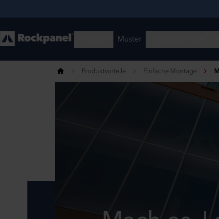
Produktvorteile
Einfache Montage
M
Mach es. L