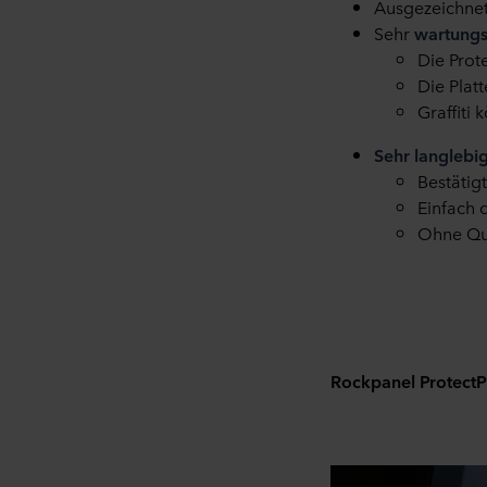
Ausgezeichnet
Sehr
wartung
Die
Prot
Die Plat
Graffiti k
Sehr langlebi
Best
ä
tig
Einfach 
Ohne Qu
Rockpanel ProtectP