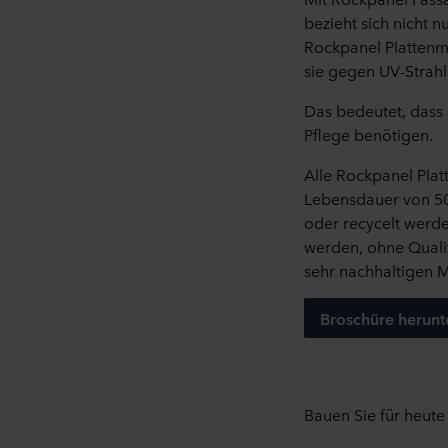
bezieht sich nicht 
Rockpanel Plattenma
sie gegen UV-Strahl
Das bedeutet, dass 
Pflege benötigen.
Alle Rockpanel Platt
Lebensdauer von 50
oder recycelt werde
werden, ohne Quali
sehr nachhaltigen M
Broschüre herunt
Bauen Sie f
ü
r heut