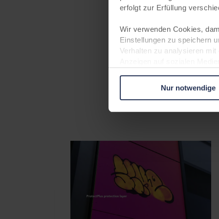
erfolgt zur Erfüllung versch
Wir verwenden Cookies, dami
Fordern Sie
Einstellungen zu speichern u
Verhalten zu analysieren mit
Anzeigen auf sozialen Medie
gestalten ("Marketing Cookie
Nur notwendige
Rechtgrundlage für die Verar
Art. 6 Abs. 1 S. 1 lit. f DS
personenbezogenen Daten kön
personenbezogene Daten (bei
verarbeitet. Rechtsgrundlage 
Informationen über Ihre Nut
für soziale Medien, Werbung
Unsere Partner führen diese 
wurden oder die sie im Rahm