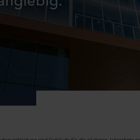
denverkleidung sind Gebäude für die nächsten Jahrzehnte ger