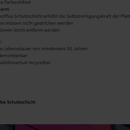
e Farbechtheit
sarm
:
ectPlus
Schutzschicht erh
ö
ht die Selbstreinigungskraft der Plat
ten m
ü
ssen nicht gestrichen werden
ö
nnen leicht entfernt werden
g:
te Lebensdauer von mindestens 50 Jahren
demontierbar
alit
ä
tsverlust recycelbar
lus Schutzschicht