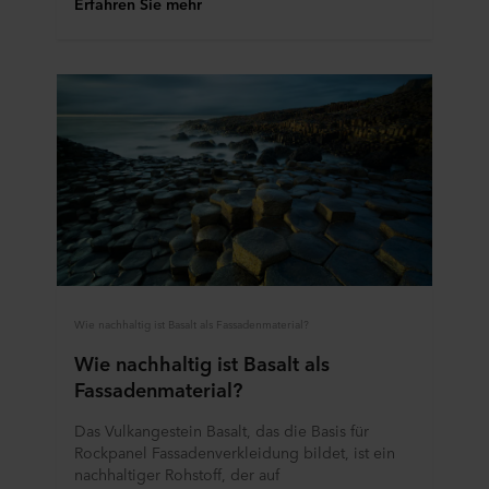
Erfahren Sie mehr
Wie nachhaltig ist Basalt als Fassadenmaterial?
Wie nachhaltig ist Basalt als
Fassadenmaterial?
Das Vulkangestein Basalt, das die Basis für
Rockpanel Fassadenverkleidung bildet, ist ein
nachhaltiger Rohstoff, der auf