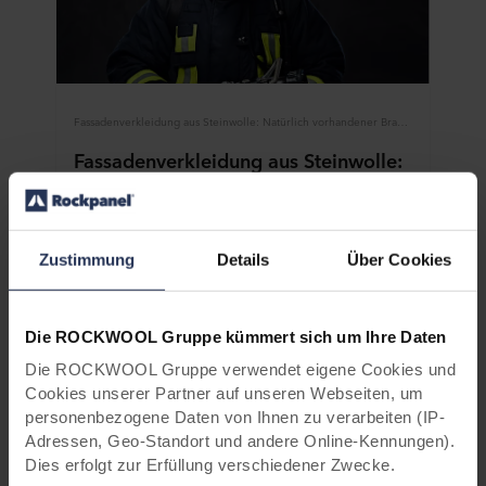
Fassadenverkleidung aus Steinwolle: Natürlich vorhandener Brandschutz
Fassadenverkleidung aus Steinwolle:
Natürlich vorhandener Brandschutz
Eine der vielen von Natur aus vorhandenen
Stärken von Rockpanel Fassadenverkleidung ist
Zustimmung
Details
Über Cookies
ihre Brandbeständigkeit. Und da Rockpanel von
Natur aus brandsicher ist, brauchen wir keine
giftigen Flammschutzmittel. Erfahren Sie mehr
darüber, wie unser natürlich integrierter
Die ROCKWOOL Gruppe kümmert sich um Ihre Daten
Brandschutz zur Nachhaltigkeit unserer Produkte
Die ROCKWOOL Gruppe verwendet eigene Cookies und
beiträgt.
Cookies unserer Partner auf unseren Webseiten, um
personenbezogene Daten von Ihnen zu verarbeiten (IP-
Adressen, Geo-Standort und andere Online-Kennungen).
Erfahren Sie mehr
Dies erfolgt zur Erfüllung verschiedener Zwecke.