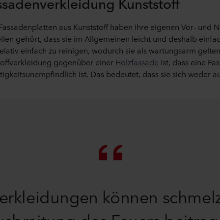
ssadenverkleidung Kunststoff
 Fassadenplatten aus Kunststoff haben ihre eigenen Vor- und N
en gehört, dass sie im Allgemeinen leicht und deshalb einfa
relativ einfach zu reinigen, wodurch sie als wartungsarm gelten
stoffverkleidung gegenüber einer
Holzfassade
ist, dass eine F
htigkeitsunempfindlich ist. Das bedeutet, dass sie sich weder 
verkleidungen können schmel
sbreitung des Feuers beitra