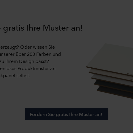
gespeichert werden.
Cookies Sie auf unserer Seite akzeptieren und somit welche Daten
 gratis Ihre Muster an!
 jederzeit widerrufen oder ändern, indem Sie auf das Cookie-Sy
erzeugt? Oder wissen Sie
Verwendung von Cookies im Abschnitt "Über" und über unsere V
 unserer über 200 Farben und
n unseren
Datenschutzhinweisen
, einschließlich der Angabe
zu Ihrem Design passt?
tung Ihrer personenbezogenen Daten verantwortlich ist.
tenloses Produktmuster an
kpanel selbst.
Fordern Sie gratis Ihre Muster an!