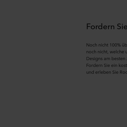
Cookies auf Ihrem Endgerät 
Es steht Ihnen frei, welche 
Fordern Sie
Sie können Ihre Einwilligung
Website klicken.
Noch nicht 100% üb
Lesen Sie mehr über unsere 
noch nicht, welche
personenbezogener Daten i
Designs am besten 
Unternehmen für die Verarbei
Fordern Sie ein kos
und erleben Sie Roc