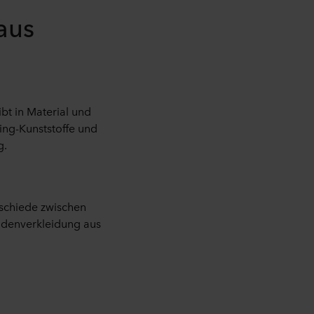
aus
ibt in Material und
ing-Kunststoffe und
g.
rschiede zwischen
adenverkleidung aus