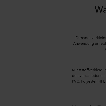
Wa
Fassadenverkleidun
Anwendung erheblic
u
Kunststoffverkleidu
den verschiedenen 
PVC, Polyester, HPL