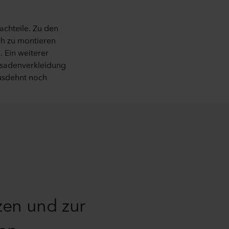
achteile. Zu den
ch zu montieren
. Ein weiterer
assadenverkleidung
ausdehnt noch
zen und zur
gen