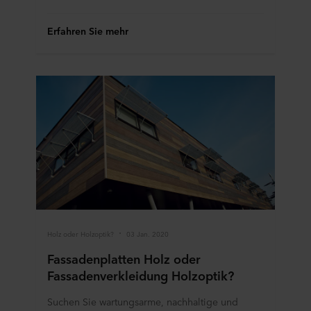
Abschnitt "Über" und über unsere Verarbeitung
personenbezogener Daten in unseren
Erfahren Sie mehr
Datenschutzhinweisen
, einschließlich der Angabe,
welches ROCKWOOL Unternehmen für die Verarbeitung
Ihrer personenbezogenen Daten verantwortlich ist.
Holz oder Holzoptik?
03 Jan. 2020
Fassadenplatten Holz oder
Fassadenverkleidung Holzoptik?
Suchen Sie wartungsarme, nachhaltige und