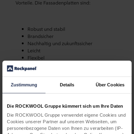
Vorteile. Die Fassadenplatten sind:
Robust und stabil
Brandsicher
Nachhaltig und zukunftssicher
Leicht
Flexibel
Geeignet für Perforation, Gravur und
andere Verzierungen
Feuchtigkeitsunempfindlich
Zustimmung
Details
Über Cookies
UV-beständig
Formbeständig
So einfach zu verarbeiten wie Holz (mit
Die ROCKWOOL Gruppe kümmert sich um Ihre Daten
Standardwerkzeug)
Einfach und schnell zu montieren
Die ROCKWOOL Gruppe verwendet eigene Cookies und
(sichtbare oder verdeckte
Cookies unserer Partner auf unseren Webseiten, um
personenbezogene Daten von Ihnen zu verarbeiten (IP-
Befestigungsoptionen)