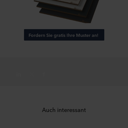
(beim Einsatz nicht notwendiger Cookies) nur nach Ihrer
ausdrücklichen Einwilligung verarbeitet. Rechtsgrundlage
ist in diesem Fall § 25 Abs. 1 TTDSG i.V.m. Art. 6 Abs. 1
lit. a DSGVO.
Fordern Sie gratis Ihre Muster an!
Informationen über Ihre Nutzung unserer Websiten und
damit Ihre personenbezogenen Daten können an unsere
Partner für soziale Medien, Werbung und Analysen
weitergegeben werden.
Unsere Partner führen diese Informationen
möglicherweise mit weiteren Daten zusammen, die ihnen
früher bereitgestellt wurden oder die sie im Rahmen Ihrer
Nutzung der Dienste gesammelt haben.
Möglicherweise sind unsere Partner in einem unsicheren
Drittland, einschließlich der USA, ansässig. Mit der
Auch interessant
Einwilligung in die Nutzung der entsprechenden Cookies,
willigen Sie auch ein, dass eine etwaige Übermittlung
Ihrer personenbezogenen Daten stattfindet in dem